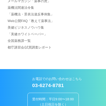
メールマガジン「薬事の虎」
薬機法関連法令集
「薬機法・景表法違反事例集」
Web公開FAQ「教えて薬事法」
美健ビジネスノウハウ集
「美健ホワイトペーパー」
全国薬務課一覧
都庁講習会/試買調査レポート
お電話でのお問い合わせはこちら
03-6274-8781
受付時間：平日9:00〜18:00
（土日祝日を除く）