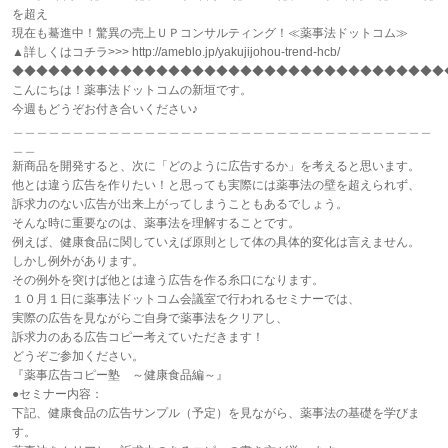
を超え
現在も驀進中！驚異の売上ＵＰコンサルティング！≪薬事法ドットコム≫
▲詳しくはコチラ>>> http://ameblo.jp/yakujijohou-trend-hcb/
◆◆◆◆◆◆◆◆◆◆◆◆◆◆◆◆◆◆◆◆◆◆◆◆◆◆◆◆◆◆◆◆◆◆◆◆
こんにちは！薬事法ドットコムの新垣です。
今週もどうぞお付き合いください♪
＿＿＿＿＿＿＿＿＿＿＿＿＿＿＿＿＿＿＿＿＿＿＿＿＿＿＿＿＿＿＿＿＿＿＿
＿＿
新商品を開発すると、次に「どのように広告するか」を考えると思います。
他とは違う広告を作りたい！と思っても実際には薬事法の壁を超えられず、
訴求力のない広告が出来上がってしまうこともあるでしょう。
そんな時に重要なのは、薬事法を理解することです。
例えば、健康食品に関していえば原則として体の具体的変化は言えません。
しかし例外があります。
その例外を突けば他とは違う広告を作る糸口になります。
１０月１日に薬事法ドットコム会議室で行われるセミナーでは、
実際の広告を見ながらご自身で薬事法をクリアし、
訴求力のある広告コピー考えていただきます！
どうぞご参加ください。
『薬事広告コピー塾 ～健康食品編～』
●セミナー内容：
下記、健康食品の広告サンプル（予定）を見ながら、薬事法の基礎を学びま
す。