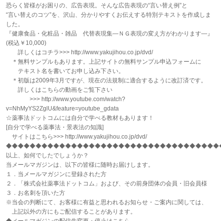
恐らく皆様がお困りの、広告表現。そんな広告表現の“言い替え例”と
“言い替えのコツ”を、沢山、分かりやすくお伝えする特別テキストを作成しま
した。
『健康食品・化粧品・雑品 代替表現集―ＮＧ表現の変え方がわかります―』
(税込￥10,000)
詳しくはコチラ>>> http://www.yakujihou.co.jp/dvd/
＊無料サンプルもあります。上記サイトの無料サンプル申込フォームに
テキスト名を書いてお申し込み下さい。
＊初版は2009年3月ですが、現在の法規制に適合するように改訂済です。
詳しくはこちらの動画をご覧下さい
>>> http://www.youtube.com/watch?
v=NhMyYS2ZglU&feature=youtube_gdata
☆薬事法ドットコムには自分で学べる教材もあります！
[自分で学べる薬事法・景表法の知識]
サイトはこちら>>> http://www.yakujihou.co.jp/dvd/
◆◆◆◆◆◆◆◆◆◆◆◆◆◆◆◆◆◆◆◆◆◆◆◆◆◆◆◆◆◆◆◆◆◆◆◆
以上、如何でしたでしょうか？
当メールマガジンは、以下の皆様に随時お届けします。
１．当メールマガジンに登録された方
２．「株式会社薬事法ドットコム」および、その前身団体の会員・旧会員様
３．お名刺を頂いた方
※当会の判断にて、お客様に有益と思われるお知らせ・ご案内に関しては、
上記以外の方にもご配信することがあります。