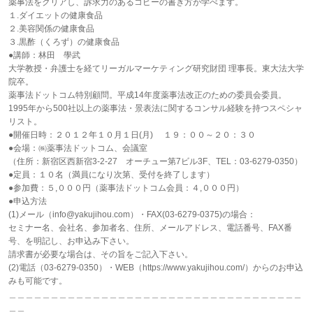
薬事法をクリアし、訴求力のあるコピーの書き方が学べます。
１.ダイエットの健康食品
２.美容関係の健康食品
３.黒酢（くろず）の健康食品
●講師：林田 學武
大学教授・弁護士を経てリーガルマーケティング研究財団 理事長。東大法大学
院卒。
薬事法ドットコム特別顧問。平成14年度薬事法改正のための委員会委員。
1995年から500社以上の薬事法・景表法に関するコンサル経験を持つスペシャ
リスト。
●開催日時：２０１２年１０月１日(月) １９：００～２０：３０
●会場：㈱薬事法ドットコム、会議室
（住所：新宿区西新宿3-2-27 オーチュー第7ビル3F、TEL：03-6279-0350）
●定員：１０名（満員になり次第、受付を終了します）
●参加費：５,０００円（薬事法ドットコム会員：４,０００円）
●申込方法
(1)メール（info@yakujihou.com）・FAX(03-6279-0375)の場合：
セミナー名、会社名、参加者名、住所、メールアドレス、電話番号、FAX番
号、を明記し、お申込み下さい。
請求書が必要な場合は、その旨をご記入下さい。
(2)電話（03-6279-0350）・WEB（https://www.yakujihou.com/）からのお申込
みも可能です。
＿＿＿＿＿＿＿＿＿＿＿＿＿＿＿＿＿＿＿＿＿＿＿＿＿＿＿＿＿＿＿＿＿＿＿
＿＿