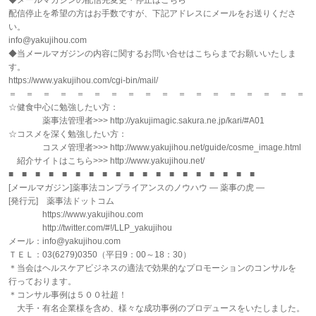
◆メールマガジンの配信先変更・停止はこちら
配信停止を希望の方はお手数ですが、下記アドレスにメールをお送りくださ
い。
info@yakujihou.com
◆当メールマガジンの内容に関するお問い合せはこちらまでお願いいたしま
す。
https://www.yakujihou.com/cgi-bin/mail/
＝ ＝ ＝ ＝ ＝ ＝ ＝ ＝ ＝ ＝ ＝ ＝ ＝ ＝ ＝ ＝ ＝ ＝
☆健食中心に勉強したい方：
薬事法管理者>>> http://yakujimagic.sakura.ne.jp/kari/#A01
☆コスメを深く勉強したい方：
コスメ管理者>>> http://www.yakujihou.net/guide/cosme_image.html
紹介サイトはこちら>>> http://www.yakujihou.net/
■ ■ ■ ■ ■ ■ ■ ■ ■ ■ ■ ■ ■ ■ ■ ■ ■ ■ ■
[メールマガジン]薬事法コンプライアンスのノウハウ ― 薬事の虎 ―
[発行元] 薬事法ドットコム
https://www.yakujihou.com
http://twitter.com/#!/LLP_yakujihou
メール：info@yakujihou.com
ＴＥＬ：03(6279)0350（平日9：00～18：30）
＊当会はヘルスケアビジネスの適法で効果的なプロモーションのコンサルを
行っております。
＊コンサル事例は５００社超！
大手・有名企業様を含め、様々な成功事例のプロデュースをいたしました。