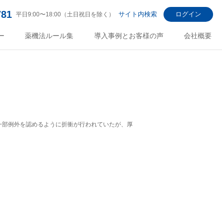
781
サイト内検索
ログイン
平日9:00〜18:00（土日祝日を除く）
ー
薬機法ルール集
導入事例とお客様の声
会社概要
一部例外を認めるように折衝が行われていたが、厚