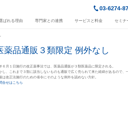
03-6274-8
選ばれる理由
専門家との連携
サービスと料金
セミナ
し
医薬品通販３類限定 例外なし
年６月１日施行の改正薬事法では、医薬品通販が３類医薬品に限定される。
かし、これまで３類に該当しないものも通販で広く売られて来た経緯があるので、
省は改正法施行のための省令にそのような例外を認めない方針。
問合せはこちら