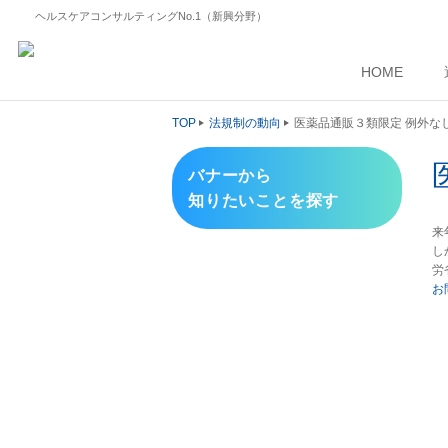
ヘルスケアコンサルティングNo.1（新興分野）
HOME
TOP
法規制の動向
医薬品通販３類限定 例外な
バナーから
知りたいことを探す
来
し
労
お