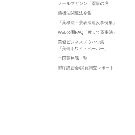
メールマガジン「薬事の虎」
薬機法関連法令集
「薬機法・景表法違反事例集」
Web公開FAQ「教えて薬事法」
美健ビジネスノウハウ集
「美健ホワイトペーパー」
全国薬務課一覧
都庁講習会/試買調査レポート