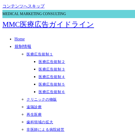
コンテンツへスキップ
MEDICAL MARKETING CONSULTING
MMC医療広告ガイドライン
Home
規制情報
医療広告規制１
医療広告規制２
医療広告規制３
医療広告規制４
医療広告規制５
医療広告規制６
クリニックの物販
遠隔診療
再生医療
歯科領域の拡大
非医師による病院経営