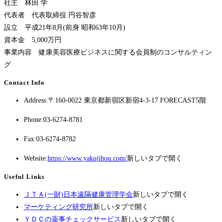
社主 林田 学
代表者 代表取締役 円谷智彦
設立 平成21年8月(前身 昭和63年10月)
資本金 5,000万円
事業内容 健康美容医療ビジネスに関する会員制のコンサルティン
グ
Contact Info
Address:
〒160-0022 東京都新宿区新宿4-3-17 FORECAST5階
Phone:
03-6274-8781
Fax:
03-6274-8782
Website:
https://www.yakujihou.com/
新しいタブで開く
Useful Links
ＪＴＡ(一財)日本遠隔健康管理学会
新しいタブで開く
マーケティング研究所
新しいタブで開く
ＹＤＣの薬事チェックサービス
新しいタブで開く