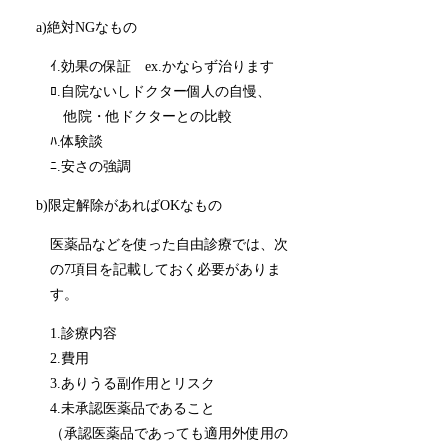
a)絶対NGなもの
ｲ.効果の保証 ex.かならず治ります
ﾛ.自院ないしドクター個人の自慢、
他院・他ドクターとの比較
ﾊ.体験談
ﾆ.安さの強調
b)限定解除があればOKなもの
医薬品などを使った自由診療では、次
の7項目を記載しておく必要がありま
す。
1.診療内容
2.費用
3.ありうる副作用とリスク
4.未承認医薬品であること
（承認医薬品であっても適用外使用の