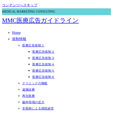
コンテンツへスキップ
MEDICAL MARKETING CONSULTING
MMC医療広告ガイドライン
Home
規制情報
医療広告規制１
医療広告規制２
医療広告規制３
医療広告規制４
医療広告規制５
医療広告規制６
クリニックの物販
遠隔診療
再生医療
歯科領域の拡大
非医師による病院経営