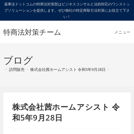
コ
薬事法ドットコムの特商法対策部はビジネスコンサルと法的対応のワンストッ
プソリューションを提供します。ぜひ御社の特定商取引法対策にお役立て下さ
ン
い！
テ
ン
特商法対策チーム
メニュー
ツ
へ
ス
キ
ブログ
ッ
>
訪問販売
>
株式会社茜ホームアシスト 令和5年9月28日
>
プ
株式会社茜ホームアシスト 令
和5年9月28日