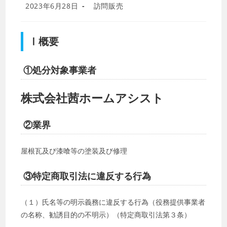
投
投
2023年6月28日
訪問販売
稿
稿
公
カ
開
テ
Ⅰ概要
日:
ゴ
リ
ー:
①処分対象事業者
株式会社茜ホームアシスト
②業界
屋根瓦及び漆喰等の塗装及び修理
③特定商取引法に違反する行為
（１）氏名等の明示義務に違反する行為（役務提供事業者
の名称、勧誘目的の不明示）（特定商取引法第３条）