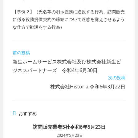
【事例２】（氏名等の明示義務に違反する行為、訪問販売
に係る役務提供契約の締結について迷惑を覚えさせるよう
な仕方で勧誘をする行為）
そ
前の投稿
の
新生ホームサービス株式会社及び株式会社新生ビ
他
の
ジネスパートナーズ 令和4年6月30日
記
次の投稿
事
株式会社Historia 令和6年3月22日
を
読
む
おすすめ
訪問販売業者5社令和6年5月23日
2024年5月23日