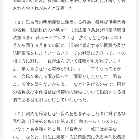
る取引の公正及び役務の提供を受ける者の利益が著しく害
されるおそれがあると認定した。
（１）氏名等の明示義務に違反する行為（役務提供事業者
の名称、勧誘目的の不明示）（旧法第３条及び特定商取引
法第３条） 茜ホームアシストは、少なくとも令和４年１
月から同年８月までの間に、旧法に規定する訪問販売及び
訪問販売をしようとするとき、その勧誘に先立って、その
相手方に対し、「瓦が歪んでいて漆喰が剥がれています
よ。早く直さないと屋根が飛ぶ。」、「古くなってるか
ら、台風が来たら雨が降って、雨漏りしたりして、困る
よ。漆喰を塗らないかんよ。」などと告げるのみで、同社
の名称及び本件役務提供契約の締結について勧誘をする目
的である旨を明らかにしていなかった。
（２）契約を締結しない旨の意思を表示した者に対する勧
誘行為（旧法第３条の２第２項） 茜ホームアシストは、
少なくとも令和４年１月、消費者が、「修理は必要な
い。」などと、旧法に規定する訪問販売に係る本件役務提