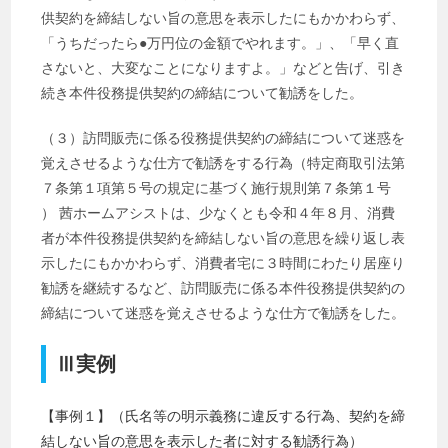
供契約を締結しない旨の意思を表示したにもかかわらず、
「うちだったら●万円位の金額でやれます。」、「早く直
さないと、大変なことになりますよ。」などと告げ、引き
続き本件役務提供契約の締結について勧誘をした。
（３）訪問販売に係る役務提供契約の締結について迷惑を
覚えさせるような仕方で勧誘をする行為（特定商取引法第
７条第１項第５号の規定に基づく施行規則第７条第１号
） 茜ホームアシストは、少なくとも令和４年８月、消費
者が本件役務提供契約を締結しない旨の意思を繰り返し表
示したにもかかわらず、消費者宅に３時間にわたり居座り
勧誘を継続するなど、訪問販売に係る本件役務提供契約の
締結について迷惑を覚えさせるような仕方で勧誘をした。
Ⅲ実例
【事例１】（氏名等の明示義務に違反する行為、契約を締
結しない旨の意思を表示した者に対する勧誘行為）