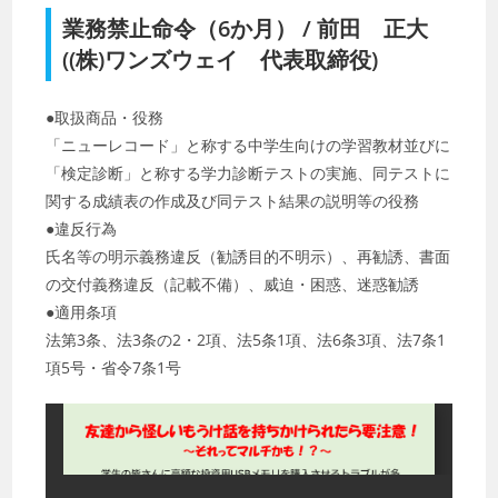
業務禁止命令（6か月） / 前田 正大
((株)ワンズウェイ 代表取締役)
●取扱商品・役務
「ニューレコード」と称する中学生向けの学習教材並びに
「検定診断」と称する学力診断テストの実施、同テストに
関する成績表の作成及び同テスト結果の説明等の役務
●違反行為
氏名等の明示義務違反（勧誘目的不明示）、再勧誘、書面
の交付義務違反（記載不備）、威迫・困惑、迷惑勧誘
●適用条項
法第3条、法3条の2・2項、法5条1項、法6条3項、法7条1
項5号・省令7条1号