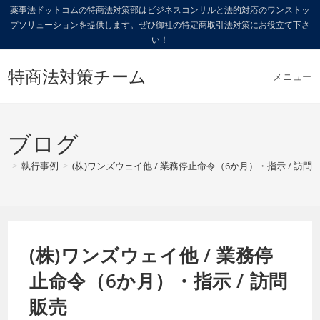
コ
薬事法ドットコムの特商法対策部はビジネスコンサルと法的対応のワンストッ
プソリューションを提供します。ぜひ御社の特定商取引法対策にお役立て下さ
ン
い！
テ
ン
特商法対策チーム
メニュー
ツ
へ
ス
キ
ブログ
ッ
>
執行事例
>
(株)ワンズウェイ他 / 業務停止命令（6か月）・指示 / 訪問
プ
(株)ワンズウェイ他 / 業務停
止命令（6か月）・指示 / 訪問
販売