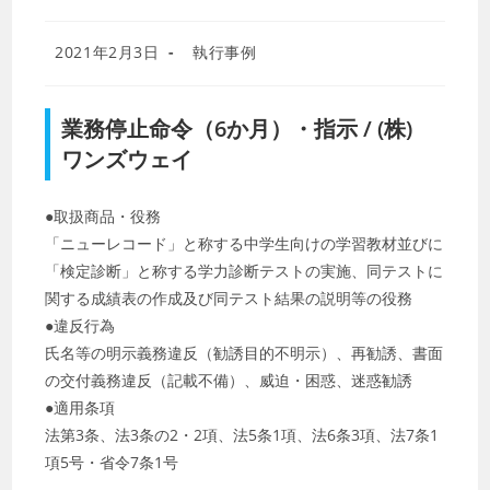
投
投
2021年2月3日
執行事例
稿
稿
公
カ
開
テ
業務停止命令（6か月）・指示 / (株)
日:
ゴ
リ
ワンズウェイ
ー:
●取扱商品・役務
「ニューレコード」と称する中学生向けの学習教材並びに
「検定診断」と称する学力診断テストの実施、同テストに
関する成績表の作成及び同テスト結果の説明等の役務
●違反行為
氏名等の明示義務違反（勧誘目的不明示）、再勧誘、書面
の交付義務違反（記載不備）、威迫・困惑、迷惑勧誘
●適用条項
法第3条、法3条の2・2項、法5条1項、法6条3項、法7条1
項5号・省令7条1号