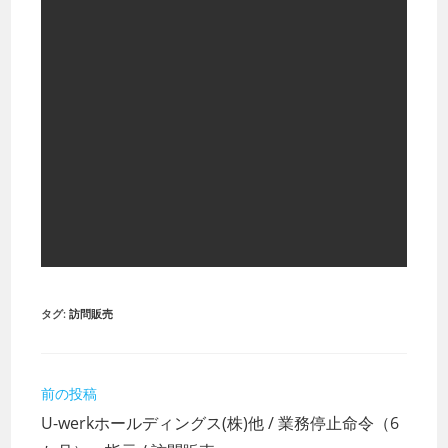
タグ
:
訪問販売
そ
前の投稿
の
U-werkホールディングス(株)他 / 業務停止命令（6
他