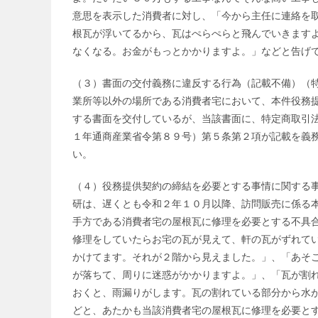
意思を表示した消費者に対し、「今から主任に連絡を
根瓦が浮いてるから、瓦はぺらぺらと飛んでいきます
なくなる。お金がもっとかかりますよ。」などと告げ
（３）書面の交付義務に違反する行為（記載不備）（特
業所等以外の場所である消費者宅において、本件役務
する書面を交付しているが、当該書面に、特定商取引
１年通商産業省令第８９号）第５条第２項が記載を義
い。
（４）役務提供契約の締結を必要とする事情に関する事
研は、遅くとも令和２年１０月以降、訪問販売に係る
手方である消費者宅の屋根瓦に修理を必要とする不具
修理をしていたらお宅の瓦が見えて、軒の瓦がずれて
かけてます。それが２階から見えました。」、「あそ
が落ちて、周りに迷惑がかかりますよ。」、「瓦が割
おくと、雨漏りがします。瓦の割れている部分から水
どと、あたかも当該消費者宅の屋根瓦に修理を必要と