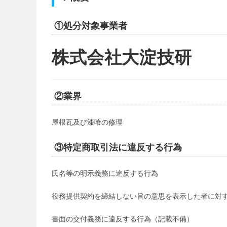
リ
ー:
①処分対象事業者
株式会社大淀技研
②業界
屋根瓦及び漆喰の修理
③特定商取引法に違反する行為
氏名等の明示義務に違反する行為
役務提供契約を締結しない旨の意思を表示した者に対
書面の交付義務に違反する行為（記載不備）