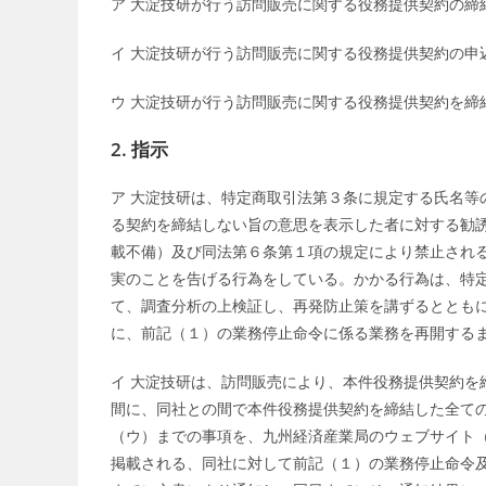
ア 大淀技研が行う訪問販売に関する役務提供契約の締
イ 大淀技研が行う訪問販売に関する役務提供契約の申
ウ 大淀技研が行う訪問販売に関する役務提供契約を締
2. 指示
ア 大淀技研は、特定商取引法第３条に規定する氏名等
る契約を締結しない旨の意思を表示した者に対する勧
載不備）及び同法第６条第１項の規定により禁止され
実のことを告げる行為をしている。かかる行為は、特
て、調査分析の上検証し、再発防止策を講ずるととも
に、前記（１）の業務停止命令に係る業務を再開する
イ 大淀技研は、訪問販売により、本件役務提供契約を
間に、同社との間で本件役務提供契約を締結した全て
（ウ）までの事項を、九州経済産業局のウェブサイト
掲載される、同社に対して前記（１）の業務停止命令