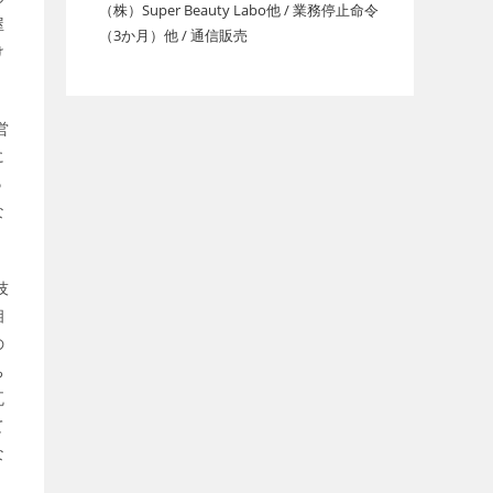
（株）Super Beauty Labo他 / 業務停止命令
屋
（3か月）他 / 通信販売
け
営
に
５
な
技
相
の
ち
瓦
て
な