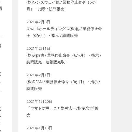
証
(株)ワンズウェイ他 / 業務停止命令（6か
通
月）・指示 / 訪問販売
2021年2月3日
U-werkホールディングス(株)他 / 業務停止命
令（6か月）・指示 / 訪問販売
務
2021年2月1日
(株)Sign他 / 業務停止命令（6か月）・指示 /
訪問販売・連鎖販売取・
定
2021年2月1日
こ
(株)DEAN / 業務停止命令（3か月）・指示 /
こ
訪問販売
2021年1月20日
「ヤマト防災」こと野村宏一/指示/訪問販
く
売
任
す
2021年1月13日
の