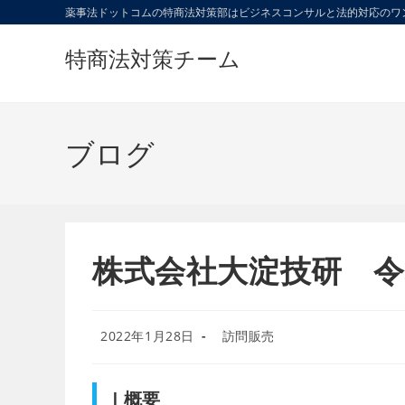
コ
薬事法ドットコムの特商法対策部はビジネスコンサルと法的対応のワ
ン
特商法対策チーム
テ
ン
ツ
へ
ブログ
ス
キ
ッ
プ
株式会社大淀技研 令和
投
投
2022年1月28日
訪問販売
稿
稿
公
カ
開
テ
Ⅰ概要
日:
ゴ