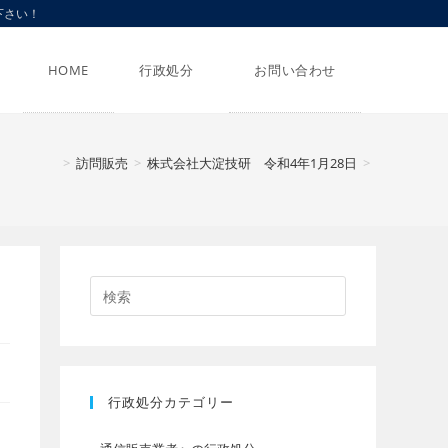
下さい！
ウ
HOME
行政処分
お問い合わせ
ェ
>
訪問販売
>
株式会社大淀技研 令和4年1月28日
>
ブ
サ
イ
行政処分カテゴリー
ト