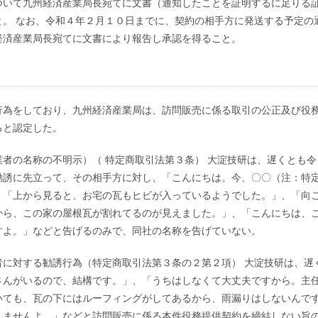
ついて九州経済産業局長宛てに文書（通知したことを証明するに足りる
。 なお、令和４年２月１０日までに、契約の相手方に発送する予定の
経済産業局長宛てに文書により報告し承認を得ること。
行為をしており、九州経済産業局は、訪問販売に係る取引の公正及び役
ると認定した。
者の名称の不明示）（ 特定商取引法第３条） 大淀技研は、遅くとも令
勧誘に先立って、その相手方に対し、「こんにちは。今、〇〇（注：特
、「上から見ると、お宅の瓦もヒビが入っているようでした。」、「向
から、この家の屋根瓦が割れてるのが見えました。」、「こんにちは、
すよ。」などと告げるのみで、同社の名称を告げていない。
に対する勧誘行為（特定商取引法第３条の２第２項） 大淀技研は、遅
さんがいるので、結構です。」、「うちはしなくて大丈夫ですから。主
いても、瓦の下にはルーフィングがしてあるから、雨漏りはしないんで
しませんよ。」などと訪問販売に係る本件役務提供契約を締結しない旨