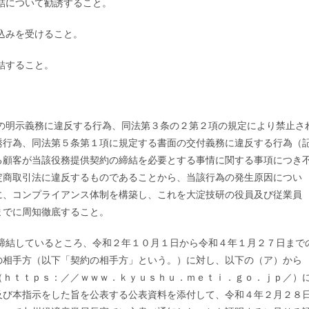
結について勧誘すること。
込みを受けること。
結すること。
の明示義務に違反する行為、同法第３条の２第２項の規定により禁止さ
誘行為、同法第５条第１項に規定する書面の交付義務に違反する行為（
る顧客が当該役務提供契約の締結を必要とする事情に関する事項につき
定商取引法に違反するものであることから、当該行為の発生原因につい
に、コンプライアンス体制を構築し、これを大淀技研の役員及び従業員
までに周知徹底すること。
締結しているところ、令和２年１０月１日から令和４年１月２７日まで
の相手方（以下「契約の相手方」という。）に対し、以下の（ア）から
（ｈｔｔｐｓ：／／ｗｗｗ．ｋｙｕｓｈｕ．ｍｅｔｉ．ｇｏ．ｊｐ／）
及び本指示をした旨を公表する公表資料を添付して、令和４年２月２８