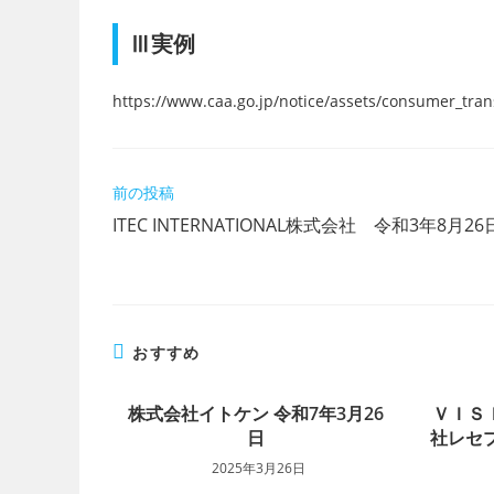
Ⅲ実例
https://www.caa.go.jp/notice/assets/consumer_tra
そ
前の投稿
の
ITEC INTERNATIONAL株式会社 令和3年8月26
他
の
記
事
を
読
おすすめ
む
株式会社イトケン 令和7年3月26
ＶＩＳ
日
社レセプ
2025年3月26日