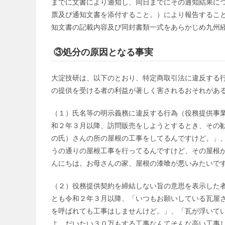
までに文書により通知し、同日までにその通知結果に
票及び通知文書を添付すること。）により報告すること
知文書の記載内容及び同封書類一式をあらかじめ九州
③処分の原因となる事実
大淀技研は、以下のとおり、特定商取引法に違反する
の提供を受ける者の利益が著しく害されるおそれがあ
（１）氏名等の明示義務に違反する行為（役務提供事業
和２年３月以降、訪問販売をしようとするとき、その
の氏）さんの所の屋根の工事をしてるんですけど。」
うの通りの屋根工事を行ってるんですけど、その屋根
んにちは。お母さんの家、屋根の漆喰が悪いみたいで
（２）役務提供契約を締結しない旨の意思を表示した者
とも令和２年３月以降、「いつもお願いしている瓦屋
を呼ばれても工事はしませんけど。」、「瓦が浮いて
よ。だいたい３０万もする工事なんてそんな高い工事