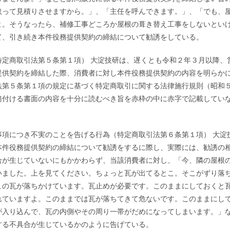
取って見積りさせますから。」、「主任を呼んできます。」、「でも、
よ。そうなったら、補修工事どころか屋根の葺き替え工事をしないとい
て、引き続き本件役務提供契約の締結について勧誘をしている。
定商取引法第５条第１項） 大淀技研は、遅くとも令和２年３月以降、
提供契約を締結した際、消費者に対し本件役務提供契約の内容を明らか
法第５条第１項の規定に基づく特定商取引に関する法律施行規則（昭和
務付ける書面の内容を十分に読むべき旨を赤枠の中に赤字で記載してい
項につき不実のことを告げる行為（特定商取引法第６条第１項） 大淀
本件役務提供契約の締結について勧誘をするに際し、実際には、勧誘の
合が生じていないにもかかわらず、当該消費者に対し、「今、隣の屋根
いました。上を見てください。ちょっと瓦が出てるとこ。そこがずり落
この瓦が落ちかけています。瓦止めが必要です。このままにしておくと
れていますよ。このままでは瓦が落ちてきて危ないです。このままにし
が入り込んで、瓦の内側やその周り一帯がだめになってしまいます。」
する不具合が生じているかのように告げている。