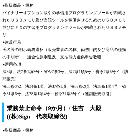
●取扱商品・役務
バイナリーオプション取引の学習用プログラミングツールが内蔵さ
れたＵＳＢメモリ及び当該ツールを稼働させるためのＵＳＢメモリ
並びにＦＸの学習用プログラミングツールが内蔵されたＵＳＢメモ
リ
●違反行為
氏名等の明示義務違反（販売業者の名称、勧誘目的及び商品の種類
の不明示）、適合性原則違反、支払能力虚偽申告教唆
●適用条項
法3条、法7条1項5号・省令7条3号、法7条1項5号・省令7条6号イ（訪
問販売）
法33条の2、法34条1項、法37条1項、法37条2項、法38条1項4号・省
令31条6号、法38条1項4号・省令31条8号イ（連鎖販売取引）
業務禁止命令（9か月）/ 住吉 大毅
((株)Sign 代表取締役)
●取扱商品・役務