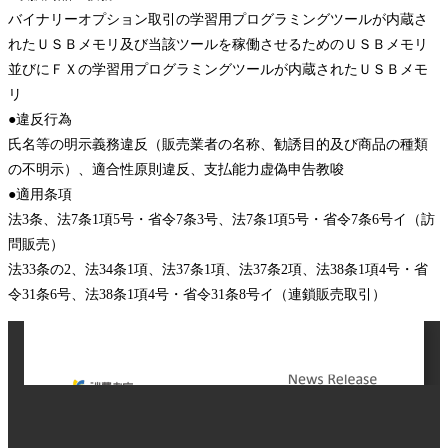
バイナリーオプション取引の学習用プログラミングツールが内蔵さ
れたＵＳＢメモリ及び当該ツールを稼働させるためのＵＳＢメモリ
並びにＦＸの学習用プログラミングツールが内蔵されたＵＳＢメモ
リ
●違反行為
氏名等の明示義務違反（販売業者の名称、勧誘目的及び商品の種類
の不明示）、適合性原則違反、支払能力虚偽申告教唆
●適用条項
法3条、法7条1項5号・省令7条3号、法7条1項5号・省令7条6号イ（訪
問販売）
法33条の2、法34条1項、法37条1項、法37条2項、法38条1項4号・省
令31条6号、法38条1項4号・省令31条8号イ（連鎖販売取引）