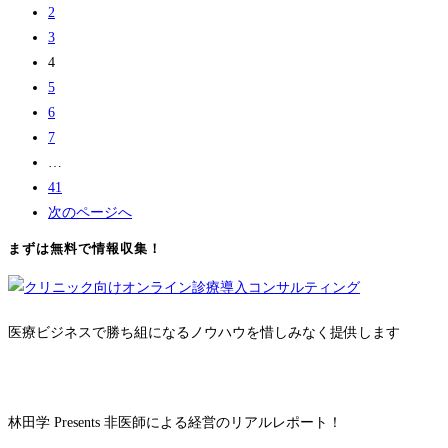
2
3
4
5
6
7
…
41
次のページへ
まずは無料で情報収集！
医療ビジネスで勝ち組になるノウハウを惜しみなく提供します
林田学 Presents 非医師による経営のリアルレポート！