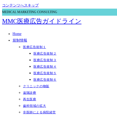
コンテンツへスキップ
MEDICAL MARKETING CONSULTING
MMC医療広告ガイドライン
Home
規制情報
医療広告規制１
医療広告規制２
医療広告規制３
医療広告規制４
医療広告規制５
医療広告規制６
クリニックの物販
遠隔診療
再生医療
歯科領域の拡大
非医師による病院経営