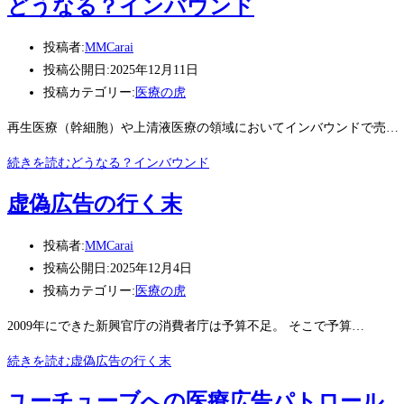
どうなる？インバウンド
投稿者:
MMCarai
投稿公開日:
2025年12月11日
投稿カテゴリー:
医療の虎
再生医療（幹細胞）や上清液医療の領域においてインバウンドで売…
続きを読む
どうなる？インバウンド
虚偽広告の行く末
投稿者:
MMCarai
投稿公開日:
2025年12月4日
投稿カテゴリー:
医療の虎
2009年にできた新興官庁の消費者庁は予算不足。 そこで予算…
続きを読む
虚偽広告の行く末
ユーチューブへの医療広告パトロール