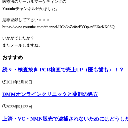
医療法のリーガルマーケティングの
Youtubeチャンネル始めました。
是非登録して下さい＞＞＞
https://www.youtube.com/channel/UCo6bZe0wPYOp-n6E6wKK0SQ
いかがでしたか？
またメールしますね。
おすすめ
続々・検査抜き PCR検査で売上UP（医も歯も）！？
2021年3月18日
DMMオンラインクリニックと薬剤の処方
2022年9月22日
上清・VC・NMN販売で逮捕されないためにはどう