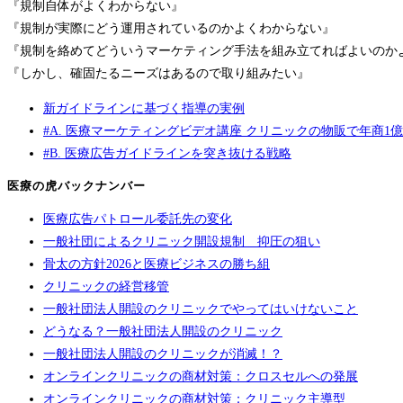
『規制自体がよくわからない』
『規制が実際にどう運用されているのかよくわからない』
『規制を絡めてどういうマーケティング手法を組み立てればよいのか
『しかし、確固たるニーズはあるので取り組みたい』
新ガイドラインに基づく指導の実例
#A. 医療マーケティングビデオ講座 クリニックの物販で年商1億
#B. 医療広告ガイドラインを突き抜ける戦略
医療の虎バックナンバー
医療広告パトロール委託先の変化
一般社団によるクリニック開設規制 抑圧の狙い
骨太の方針2026と医療ビジネスの勝ち組
クリニックの経営移管
一般社団法人開設のクリニックでやってはいけないこと
どうなる？一般社団法人開設のクリニック
一般社団法人開設のクリニックが消滅！？
オンラインクリニックの商材対策：クロスセルへの発展
オンラインクリニックの商材対策：クリニック主導型