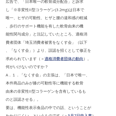
広告で、「日本唯一の軟骨成分配合」と訴求
し「※非変性II型コラーゲン(3.2mg)は日本で
唯一、ヒザの可動性、ヒザと腰の違和感の軽減
、歩行のサポート機能を有した軟骨由来の機
能性関与成分」と注記していたところ、適格消
費者団体「埼玉消費者被害をなくす会」（以下
、「なくす会」）より、誤認を招くとして修正を
求められています（＞
適格消費者団体の動向
）。
何がいけないのですか？
A．１．「なくす会」の主張は、「日本で唯一、
本件商品のみが膝の可動性等に機能する軟骨
由来の非変性II型コラーゲンを含有しているも
のと誤認させる」。
要は、機能性表示食品の中での話、ということが
わかりにくい、というものです（＞
5月7日申入書
）。