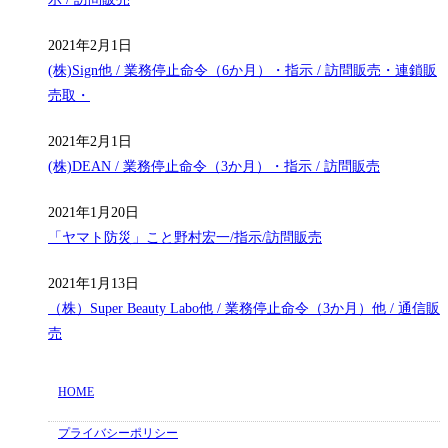
2021年2月1日
(株)Sign他 / 業務停止命令（6か月）・指示 / 訪問販売・連鎖販
売取・
2021年2月1日
(株)DEAN / 業務停止命令（3か月）・指示 / 訪問販売
2021年1月20日
「ヤマト防災」こと野村宏一/指示/訪問販売
2021年1月13日
（株）Super Beauty Labo他 / 業務停止命令（3か月）他 / 通信販
売
HOME
プライバシーポリシー