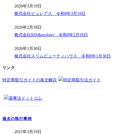
2026年3月19日
株式会社ピュレアス 令和8年3月19日
2026年2月18日
株式会社KIS&ecology 令和8年2月18日
2026年1月30日
株式会社スリムビューティハウス 令和8年1月30日
リンク
特定商取引ガイドの条文解説
過去の執行事例
2021年3月19日