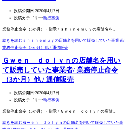
投稿公開日:
2020年4月7日
投稿カテゴリー:
執行事例
業務停止命令（3か月）・指示 / ｓｈｉｎｅｍｕｙの店舗名を…
続きを読む
ｓｈｉｎｅｍｕｙの店舗名を用いて販売していた事業者/
業務停止命令（3か月）他 / 通信販売
Ｇｗｅｎ＿ｄｏｌｙｎの店舗名を用い
て販売していた事業者/ 業務停止命令
（3か月）他 / 通信販売
投稿公開日:
2020年4月7日
投稿カテゴリー:
執行事例
業務停止命令（3か月）・指示 / Ｇｗｅｎ＿ｄｏｌｙｎの店舗…
続きを読む
Ｇｗｅｎ＿ｄｏｌｙｎの店舗名を用いて販売していた事