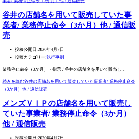
業者/ 業務停止命令（3か月）他 / 通信販売
谷井の店舗名を用いて販売していた事
業者/ 業務停止命令（3か月）他 / 通信販
売
投稿公開日:
2020年4月7日
投稿カテゴリー:
執行事例
業務停止命令（3か月）・指示 / 谷井の店舗名を用いて販売し…
続きを読む
谷井の店舗名を用いて販売していた事業者/ 業務停止命令
（3か月）他 / 通信販売
メンズＶＩＰの店舗名を用いて販売し
ていた事業者/ 業務停止命令（3か月）
他 / 通信販売
投稿公開日:
2020年4月7日