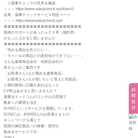
☆薬事チェックの見本を確認
＞＞＞ https://www.yakujicheck.xyz/#sect3
出典：薬事チェックサービス特設ページ
＞＞＞ https://www.yakujicheck.xyz/
〓〓〓〓〓〓〓〓〓〓〓〓〓〓〓〓〓〓〓〓〓
医師のサポートがあったらＣＶ率（成約率）
がもっと上がると思いませんか
〓〓〓〓〓〓〓〓〓〓〓〓〓〓〓〓〓〓〓〓〓
「売れる商品を作りたい！」
「ライバルの商品との差別化ができてない・・」
そんな健康食品会社・化粧品会社の
皆さんへのご案内です
「お医者さん○人が薦める健康食品」
「お医者さん○人が使いたいと答えた化粧品」
と御社媒体に記載があればもっと
CV率はあがると思いませんか？
薬事法ドットコムのコンサルの現場で
数多くの要望を頂き
Dr.RECというサービスを展開しています。
Dr.RECは、約5000人のお医者さまとの
ネットワークを通じて
医師の御社製品への推薦・賛同を
集めるサービスです。
詳細は