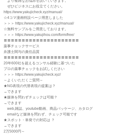
より複雑なお悩みを説いていきます。
ぜひビジネスにお役立てください。
https://www.yakujicheck.xyz/manual/
☆4コマ漫画特設ページ用意しました
＞＞＞ https://www.yakujicheck.xyz/manual/
☆無料サンプルをご用意しております。
＞＞＞ https://www.yakujihou.com/form/free/
〓〓〓〓〓〓〓〓〓〓〓〓〓〓〓〓〓〓〓〓〓
薬事チェックサービス
弁護士関与の責任品質
〓〓〓〓〓〓〓〓〓〓〓〓〓〓〓〓〓〓〓〓〓
20年600社を超えるコンサル経験に基づいた
プロの薬事チェックをお試しください
＞＞＞ https://www.yakujicheck.xyz/
～よくいただくご質問～
★NG表現の代替表現の提案は？
→できます
★媒体を問わずチェックは可能？
→できます
web,雑誌、youtube動画、商品パッケージ、カタログ
emailなど媒体を問わず、チェック可能です
★スポット・単発での対応は ？
→できます
2万5000円～