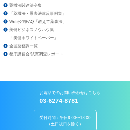
薬機法関連法令集
「薬機法・景表法違反事例集」
Web公開FAQ「教えて薬事法」
美健ビジネスノウハウ集
「美健ホワイトペーパー」
全国薬務課一覧
都庁講習会/試買調査レポート
お電話でのお問い合わせはこちら
03-6274-8781
受付時間：平日9:00〜18:00
（土日祝日を除く）