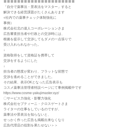
〓〓〓〓〓〓〓〓〓〓〓〓〓〓〓〓〓〓〓〓〓
「自分で薬事法・景表法をマスター」すると
解決できる経営課題がたくさんあります
○社内での薬事チェック体制強化に
事例）
株式会社北の達人コーポレーションさま
広告審査担当者や行政との交渉時には、
根拠を提示して交渉してもダメの一点張りで
受け入れられなかった。
↓
資格取得をして資格証を携帯して
交渉をするようにした
↓
担当者の態度が変わり、フラットな状態で
交渉を進めることができました。
その結果、表示OKとなった広告表示も
コスメ薬事法管理者特設ページにて事例掲載中です
https://www.cosme-yakujimaster.xyz/
〇サービス力強化・影響力強化
株式会社セプティーニ・クロスゲートさま
ライターの仕事をしているのですが、
薬事法や景表法を知らないと、
せっかく作った広告も掲載出来なくなり
広告代理店の役割を果たせない＞＞