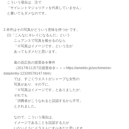
こういう場合は、注で
「サイレントマジョリティを代表していません」
と書いてもダメなのです。
2.本件はその写真がどういう意味を持つか です。
(1)「こんなにキレイになるんだ」という
ニュアンスで写真を載せるのなら
「※写真はイメージです」という注が
あってもダメだと思います。
葛の花広告の措置命令事件
（2017年11月7日措置命令＞＞＞https://ameblo.jp/sochimeirei-
data/entry-12326578147.html）
では、すごくウエストがシャープな女性の
写真があり、その下に、
「※写真はイメージです」とありましたが、
それでも
「消費者がこうなれると誤認するから不可」
とされました。
なので、こういう場合は、
イメージであることを誤認する人が
いないようにイラストにすべきだと思います。