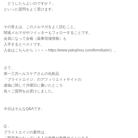
どうしたらよいのですか？」
といった質問をよく受けます。
その答えは、このメルマガをよく読むこと。
関連メルマガやツイッターもフォローすることです。
会員になって会報（薬事現場情報）も
入手するとベストです。
入会はこちらから（＞＞＞https://www.yakujihou.com/form/kaiin/）。
さて、
第一三共ヘルスケアさんの化粧品
「ブライトエイジ」のアフィリエイトサイトの
虚偽に関して月曜日に書いたところ
色々ご質問をお受けしました。
今日はそんなQ&Aです。
Q．
ブライトエイジの案件は、