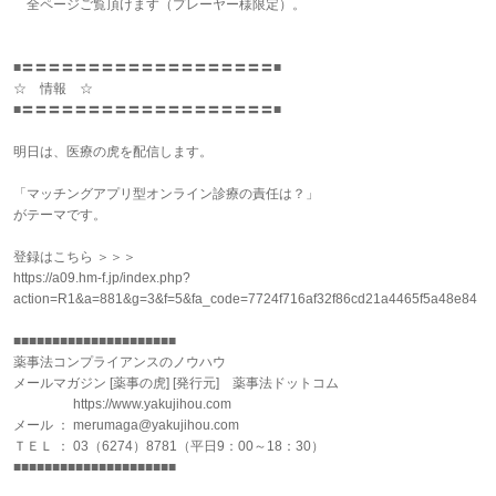
全ページご覧頂けます（プレーヤー様限定）。
■〓〓〓〓〓〓〓〓〓〓〓〓〓〓〓〓〓〓〓■
☆ 情報 ☆
■〓〓〓〓〓〓〓〓〓〓〓〓〓〓〓〓〓〓〓■
明日は、医療の虎を配信します。
「マッチングアプリ型オンライン診療の責任は？」
がテーマです。
登録はこちら ＞＞＞
https://a09.hm-f.jp/index.php?
action=R1&a=881&g=3&f=5&fa_code=7724f716af32f86cd21a4465f5a48e84
■■■■■■■■■■■■■■■■■■■■■
薬事法コンプライアンスのノウハウ
メールマガジン [薬事の虎] [発行元] 薬事法ドットコム
https://www.yakujihou.com
メール ： merumaga@yakujihou.com
ＴＥＬ ： 03（6274）8781（平日9：00～18：30）
■■■■■■■■■■■■■■■■■■■■■