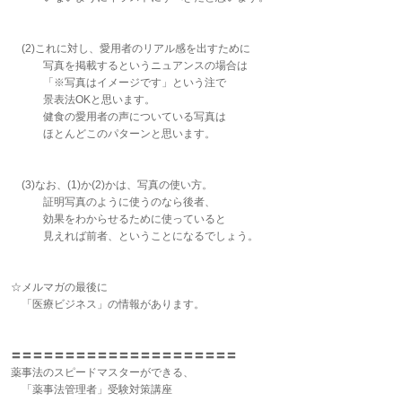
(2)これに対し、愛用者のリアル感を出すために
写真を掲載するというニュアンスの場合は
「※写真はイメージです」という注で
景表法OKと思います。
健食の愛用者の声についている写真は
ほとんどこのパターンと思います。
(3)なお、(1)か(2)かは、写真の使い方。
証明写真のように使うのなら後者、
効果をわからせるために使っていると
見えれば前者、ということになるでしょう。
☆メルマガの最後に
「医療ビジネス」の情報があります。
〓〓〓〓〓〓〓〓〓〓〓〓〓〓〓〓〓〓〓〓〓
薬事法のスピードマスターができる、
「薬事法管理者」受験対策講座