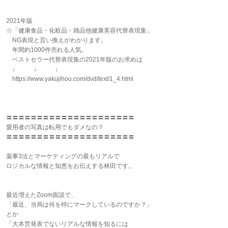
2021年版
☆「健康食品・化粧品・雑品他健康美容代替表現集」
NG表現と言い換えがわかります。
年間約1000件売れる人気。
ベストセラー代替表現集の2021年版のお求めは
↓ ↓ ↓
https://www.yakujihou.com/dvd/text/1_4.html
〓〓〓〓〓〓〓〓〓〓〓〓〓〓〓〓〓〓〓〓〓
愛用者の写真は転用でもダメなの？
〓〓〓〓〓〓〓〓〓〓〓〓〓〓〓〓〓〓〓〓〓
薬事3法とマーケティングの最もリアルで
ロジカルな情報と知恵をお伝えする林田です。
最近増えたZoom面談で、
「最近、当局は何を特にマークしているのですか？」
とか
「大本営発表でないリアルな情報を知るには