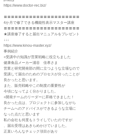
https://www.doctor-rec.biz/
〓〓〓〓〓〓〓〓〓〓〓〓〓〓〓〓〓〓〓〓〓
4か月で修了できる機能性表示マスター講座
〓〓〓〓〓〓〓〓〓〓〓〓〓〓〓〓〓〓〓〓〓
★講座修了すると届出マニュアルをプレゼント
↓↓↓
https://www.kinou-master.xyz/
事例紹介
○受講中の知識が営業戦略に役立ちました
健康食品メーカー浦谷 佳孝さま
営業と研究開発部の間に立つような立場なので
受講して届出のためのプロセスが分ったことが
良かったと思います。
また、販売戦略やこの制度の重要性が
今頃になってよく分かりました。
○開発チームのリーダーに昇格できました！
良かった点は、プロジェクトに参加しながら
チームへのアドバイスができるような立場に
なった点だと思います
私の会社も何度もトライしていたのですが
、届出受理はあきらめかけていました。
正直いろんなチェック項目があり