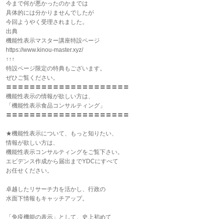
今まで何が悪かったのかまでは
具体的には分かりませんでしたが
今回ようやく受理されました。
出典
機能性表示マスター講座特設ページ
https://www.kinou-master.xyz/
↑↑↑
特設ページ限定の特典もございます。
ぜひご覧ください。
〓〓〓〓〓〓〓〓〓〓〓〓〓〓〓〓〓〓〓〓〓
機能性表示の情報が欲しい方は、
「機能性表示食品コンサルティング」
〓〓〓〓〓〓〓〓〓〓〓〓〓〓〓〓〓〓〓〓〓
★機能性表示について、もっと知りたい、
情報が欲しい方は、
機能性表示コンサルティングをご覧下さい。
エビデンス作成から届出までYDCにすべて
お任せください。
卓越したリサーチ力を活かし、行政の
水面下情報もキャッチアップ。
「免疫機能の表示」として、史上初めて