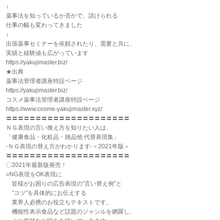
↓
薬事法を知っているか否かで、請けられる
仕事の幅も変わってきました
↓
出張薬事セミナーを依頼されたり、需要と共に、
実績と経験値も広がっています
https://yakujimaster.biz/
★出典
薬事法管理者講座特設ページ
https://yakujimaster.biz/
コスメ薬事法管理者講座特設ページ
https://www.cosme-yakujimaster.xyz/
〓〓〓〓〓〓〓〓〓〓〓〓〓〓〓〓〓〓〓〓〓
ＮＧ表現の言い換え方を知りたい人は、
「健康食品・化粧品・雑品他 代替表現集」
-ＮＧ表現の替え方がわかります-＜2021年版＞
〓〓〓〓〓〓〓〓〓〓〓〓〓〓〓〓〓〓〓〓〓
〇2021年最新版発売！
○NG表現をOK表現に
皆様がお困りの広告表現の“言い替え例”と
”コツ”を具体的にお伝えする
業界人必携のお役立ちテキストです。
機能性表示食品など話題のジャンルを網羅し、