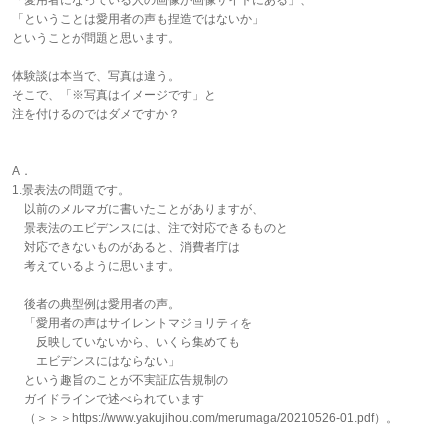
「愛用者になっている人の画像が画像サイトにある」、
「ということは愛用者の声も捏造ではないか」
ということが問題と思います。
体験談は本当で、写真は違う。
そこで、「※写真はイメージです」と
注を付けるのではダメですか？
A．
1.景表法の問題です。
以前のメルマガに書いたことがありますが、
景表法のエビデンスには、注で対応できるものと
対応できないものがあると、消費者庁は
考えているように思います。
後者の典型例は愛用者の声。
「愛用者の声はサイレントマジョリティを
反映していないから、いくら集めても
エビデンスにはならない」
という趣旨のことが不実証広告規制の
ガイドラインで述べられています
（＞＞＞https://www.yakujihou.com/merumaga/20210526-01.pdf）。