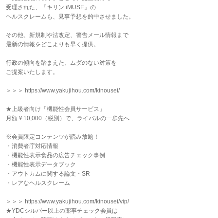
受理された、『キリン iMUSE』の
ヘルスクレームも、見事予想を的中させました。
その他、新規制や法改定、警告メール情報まで
最新の情報をどこよりも早く提供。
行政の傾向を踏まえた、ムダのない対策を
ご提案いたします。
＞＞＞ https://www.yakujihou.com/kinousei/
★上級者向け「機能性会員サービス」
月額￥10,000（税別）で、ライバルの一歩先へ
※会員限定コンテンツが読み放題！
・消費者庁対応情報
・機能性表示食品の広告チェック事例
・機能性表示データブック
・アウトカムに関する論文・SR
・レアなヘルスクレーム
＞＞＞ https://www.yakujihou.com/kinousei/vip/
★YDCシルバー以上の薬事チェック会員は