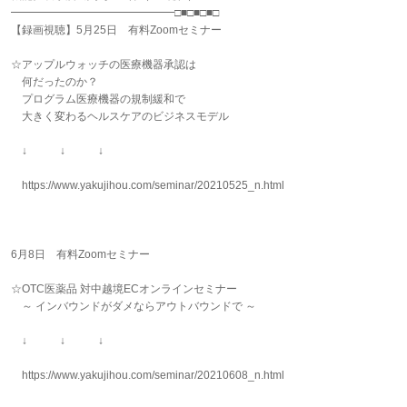
━━━━━━━━━━━━━━━□■□■□■□
【録画視聴】5月25日 有料Zoomセミナー
☆アップルウォッチの医療機器承認は
何だったのか？
プログラム医療機器の規制緩和で
大きく変わるヘルスケアのビジネスモデル
↓ ↓ ↓
https://www.yakujihou.com/seminar/20210525_n.html
6月8日 有料Zoomセミナー
☆OTC医薬品 対中越境ECオンラインセミナー
～ インバウンドがダメならアウトバウンドで ～
↓ ↓ ↓
https://www.yakujihou.com/seminar/20210608_n.html