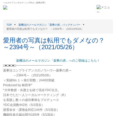
ヘルスケアコンサルティングNo.1（新興分野）
TOP
薬機法のメールマガジン「薬事の虎」バックナンバー
愛用者の写真は転用でもダメなの？ ～2394号～（2021/05/26）
愛用者の写真は転用でもダメなの？
～2394号～（2021/05/26）
薬機法のメールマガジン「薬事の虎」へのご登録はこちら！
□■□■□■□━━━━━━━━━━━━━━━
薬事法コンプライアンスのノウハウ―薬事の虎―
～2394号～（2021/05/26）
＜実績No.１＞発行部数：24400突破
Produced by 林田学*
*大学教授・弁護士を経て現在YDC社主。
日本でただ一人リーガルマーケティング（R）
を実践し数々の成功事例をプロデュース
YDC会員数442社（5/1現在）
措置命令・課徴金対応144件（5/1現在）
機能性表示届出関与165件（5/1現在）