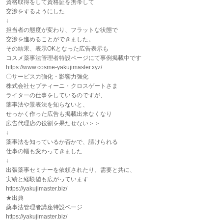
資格取得をして資格証を携帯して
交渉をするようにした
↓
担当者の態度が変わり、フラットな状態で
交渉を進めることができました。
その結果、表示OKとなった広告表示も
コスメ薬事法管理者特設ページにて事例掲載中です
https://www.cosme-yakujimaster.xyz/
〇サービス力強化・影響力強化
株式会社セプティーニ・クロスゲートさま
ライターの仕事をしているのですが、
薬事法や景表法を知らないと、
せっかく作った広告も掲載出来なくなり
広告代理店の役割を果たせない＞＞
↓
薬事法を知っているか否かで、請けられる
仕事の幅も変わってきました
↓
出張薬事セミナーを依頼されたり、需要と共に、
実績と経験値も広がっています
https://yakujimaster.biz/
★出典
薬事法管理者講座特設ページ
https://yakujimaster.biz/