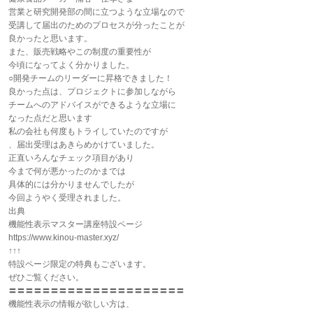
営業と研究開発部の間に立つような立場なので
受講して届出のためのプロセスが分ったことが
良かったと思います。
また、販売戦略やこの制度の重要性が
今頃になってよく分かりました。
○開発チームのリーダーに昇格できました！
良かった点は、プロジェクトに参加しながら
チームへのアドバイスができるような立場に
なった点だと思います
私の会社も何度もトライしていたのですが
、届出受理はあきらめかけていました。
正直いろんなチェック項目があり
今まで何が悪かったのかまでは
具体的には分かりませんでしたが
今回ようやく受理されました。
出典
機能性表示マスター講座特設ページ
https://www.kinou-master.xyz/
↑↑↑
特設ページ限定の特典もございます。
ぜひご覧ください。
〓〓〓〓〓〓〓〓〓〓〓〓〓〓〓〓〓〓〓〓〓
機能性表示の情報が欲しい方は、