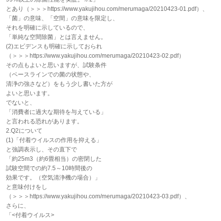
とあり（＞＞＞https://www.yakujihou.com/merumaga/20210423-01.pdf）、
「菌」の意味、「空間」の意味を限定し、
それを明確に示しているので、
「単純な空間除菌」とは言えません。
(2)エビデンスも明確に示しておられ
（＞＞＞https://www.yakujihou.com/merumaga/20210423-02.pdf）
その点もよいと思いますが、試験条件
（ベースラインでの菌の状態や、
清浄の強さなど）をもう少し書いた方が
よいと思います。
でないと、
「消費者に過大な期待を与えている」
と言われる恐れがあります。
2.Q2について
(1)「付着ウイルスの作用を抑える」
と強調表示し、その直下で
「約25m3（約6畳相当）の密閉した
試験空間での約7.5～10時間後の
効果です。（空気清浄機の場合）」
と意味付けをし
（＞＞＞https://www.yakujihou.com/merumaga/20210423-03.pdf）、
さらに、
「<付着ウイルス>