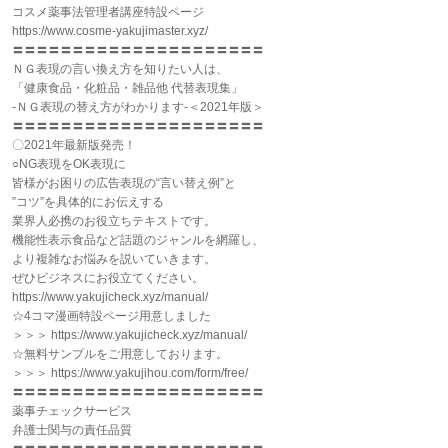
コスメ薬事法管理者講座特設ページ
https://www.cosme-yakujimaster.xyz/
〓〓〓〓〓〓〓〓〓〓〓〓〓〓〓〓〓〓〓〓〓
ＮＧ表現の言い換え方を知りたい人は、
「健康食品・化粧品・雑品他 代替表現集」
-ＮＧ表現の替え方がわかります-＜2021年版＞
〓〓〓〓〓〓〓〓〓〓〓〓〓〓〓〓〓〓〓〓〓
〇2021年最新版発売！
○NG表現をOK表現に
皆様がお困りの広告表現の“言い替え例”と
”コツ”を具体的にお伝えする
業界人必携のお役立ちテキストです。
機能性表示食品など話題のジャンルを網羅し、
より複雑なお悩みを説いていきます。
ぜひビジネスにお役立てください。
https://www.yakujicheck.xyz/manual/
☆4コマ漫画特設ページ用意しました
＞＞＞ https://www.yakujicheck.xyz/manual/
☆無料サンプルをご用意しております。
＞＞＞ https://www.yakujihou.com/form/free/
〓〓〓〓〓〓〓〓〓〓〓〓〓〓〓〓〓〓〓〓〓
薬事チェックサービス
弁護士関与の責任品質