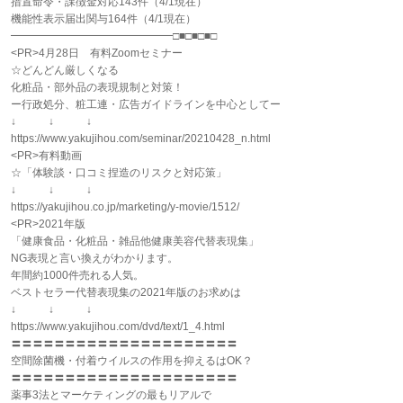
措置命令・課徴金対応143件（4/1現在）
機能性表示届出関与164件（4/1現在）
━━━━━━━━━━━━━━━□■□■□■□
<PR>4月28日 有料Zoomセミナー
☆どんどん厳しくなる
化粧品・部外品の表現規制と対策！
ー行政処分、粧工連・広告ガイドラインを中心としてー
↓ ↓ ↓
https://www.yakujihou.com/seminar/20210428_n.html
<PR>有料動画
☆「体験談・口コミ捏造のリスクと対応策」
↓ ↓ ↓
https://yakujihou.co.jp/marketing/y-movie/1512/
<PR>2021年版
「健康食品・化粧品・雑品他健康美容代替表現集」
NG表現と言い換えがわかります。
年間約1000件売れる人気。
ベストセラー代替表現集の2021年版のお求めは
↓ ↓ ↓
https://www.yakujihou.com/dvd/text/1_4.html
〓〓〓〓〓〓〓〓〓〓〓〓〓〓〓〓〓〓〓〓〓
空間除菌機・付着ウイルスの作用を抑えるはOK？
〓〓〓〓〓〓〓〓〓〓〓〓〓〓〓〓〓〓〓〓〓
薬事3法とマーケティングの最もリアルで