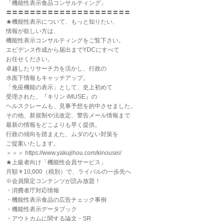
「機能性表示食品コンサルティング」
〓〓〓〓〓〓〓〓〓〓〓〓〓〓〓〓〓〓〓〓〓
★機能性表示について、もっと知りたい、
情報が欲しい方は、
機能性表示コンサルティングをご覧下さい。
エビデンス作成から届出までYDCにすべて
お任せください。
卓越したリサーチ力を活かし、行政の
水面下情報もキャッチアップ。
「免疫機能の表示」として、史上初めて
受理された、『キリン iMUSE』の
ヘルスクレームも、見事予想を的中させました。
その他、新規制や法改定、警告メール情報まで
最新の情報をどこよりも早く提供。
行政の傾向を踏まえた、ムダのない対策を
ご提案いたします。
＞＞＞ https://www.yakujihou.com/kinousei/
★上級者向け「機能性会員サービス」
月額￥10,000（税別）で、ライバルの一歩先へ
※会員限定コンテンツが読み放題！
・消費者庁対応情報
・機能性表示食品の広告チェック事例
・機能性表示データブック
・アウトカムに関する論文・SR