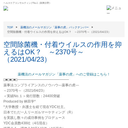
ヘルスケアコンサルティングNo.1（新興分野）
TOP
薬機法のメールマガジン「薬事の虎」バックナンバー
空間除菌機・付着ウイルスの作用を抑えるはOK？ ～2370号～（2021/04/23）
空間除菌機・付着ウイルスの作用を抑
えるはOK？ ～2370号～
（2021/04/23）
薬機法のメールマガジン「薬事の虎」へのご登録はこちら！
□■□■□■□━━━━━━━━━━━━━━━
薬事法コンプライアンスのノウハウ―薬事の虎―
～2370号～（2021/04/23）
＜実績No.１＞発行部数：24400突破
Produced by 林田学*
*大学教授・弁護士を経て現在YDC社主。
日本でただ一人リーガルマーケティング（R）
を実践し数々の成功事例をプロデュース
YDC会員数438社（4/1現在）