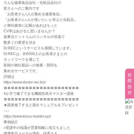
そんな健康食品会社・化粧品会社の
皆さんへのご案内です
「お医者さん○人が薦める健康食品」
「お医者さん○人が使いたいと答えた化粧品」
と御社媒体に記載があればもっと
CV率はあがると思いませんか？
薬事法ドットコムのコンサルの現場で
数多くの要望を頂き
Dr.RECというサービスを展開しています。
Dr.RECは、約5000人のお医者さまとの
ネットワークを通じて
医師の御社製品への推薦・賛同を
集めるサービスです。
詳細は
https://www.doctor-rec.biz/
〓〓〓〓〓〓〓〓〓〓〓〓〓〓〓〓〓〓〓〓〓
4か月で修了できる機能性表示マスター講座
〓〓〓〓〓〓〓〓〓〓〓〓〓〓〓〓〓〓〓〓〓
★講座修了すると届出マニュアルをプレゼント
↓↓↓
https://www.kinou-master.xyz/
事例紹介
○受講中の知識が営業戦略に役立ちました
健康食品メーカー浦谷 佳孝さま