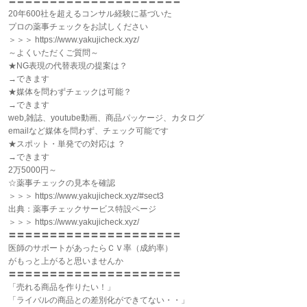
〓〓〓〓〓〓〓〓〓〓〓〓〓〓〓〓〓〓〓〓〓
20年600社を超えるコンサル経験に基づいた
プロの薬事チェックをお試しください
＞＞＞ https://www.yakujicheck.xyz/
～よくいただくご質問～
★NG表現の代替表現の提案は？
→できます
★媒体を問わずチェックは可能？
→できます
web,雑誌、youtube動画、商品パッケージ、カタログ
emailなど媒体を問わず、チェック可能です
★スポット・単発での対応は ？
→できます
2万5000円～
☆薬事チェックの見本を確認
＞＞＞ https://www.yakujicheck.xyz/#sect3
出典：薬事チェックサービス特設ページ
＞＞＞ https://www.yakujicheck.xyz/
〓〓〓〓〓〓〓〓〓〓〓〓〓〓〓〓〓〓〓〓〓
医師のサポートがあったらＣＶ率（成約率）
がもっと上がると思いませんか
〓〓〓〓〓〓〓〓〓〓〓〓〓〓〓〓〓〓〓〓〓
「売れる商品を作りたい！」
「ライバルの商品との差別化ができてない・・」