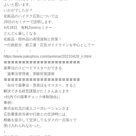
よいと思います。
いかがでしたか？
化粧品のハイテク広告については
28日のセミナーで説明します。
4月28日 有料Zoomセミナー
どんどん厳しくなる
化粧品・部外品の表現規制と対策！
ー行政処分、粧工連・広告ガイドラインを中心としてー
↓ ↓ ↓
https://www.yakujihou.com/seminar/20210428_n.html
〓〓〓〓〓〓〓〓〓〓〓〓〓〓〓〓〓〓〓〓〓
薬事法のスピードマスターができる、
「薬事法管理者」受験対策講座
〓〓〓〓〓〓〓〓〓〓〓〓〓〓〓〓〓〓〓〓〓
「自分で薬事法・景表法をマスター」すると
解決できる経営課題がたくさんあります
○社内での薬事チェック体制強化に
事例）
株式会社北の達人コーポレーションさま
広告審査担当者や行政との交渉時には、
根拠を提示して交渉してもダメの一点張りで
受け入れられなかった。
↓