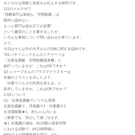
ロジカルな情報と知恵をお伝えする林田です。
1日のメルマガで
“消費者庁は単純な「空間除菌」は
絶対に認めない。
もっと精巧な組み立てが必要”
という趣旨のことを書きましたが、
いろんな事例について問い合わせが来ています。
さて、
今日はそんな中の大手さんの2例に関するQ&Aです。
“Q1.パナソニックさんのジアイーノは
「次亜塩素酸 空間除菌脱臭機」と
銘打っていますが、これはOKですか？
Q2.シャープさんのプラズマクラスターは
衣服のイラストを示した上で、
「付着ウイルスの作用を抑える」と
訴求していますが、これはOKですか？”
1.Q1について
(1)「次亜塩素酸でいつでも清潔
次亜塩素酸で、浮遊菌※1・付着菌※2
を清潔除菌★1。赤ちゃんのいる
ご家庭でも、安心して過ごせます。
★1: 付着菌の場合。約18畳の居室空間
における試験で、約12時間後に
99%以上の除菌性能を実証。※2」