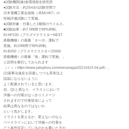
●試験機関(株)食環境衛生研究所
●試験方法：約25m3の試験空間で
日本電機工業会規格（JEM1467）の
性能評価試験にて実施。
●試験対象：付着した1種類のウイルス。
■試験結果：約7.5時間で99%抑制。
KI-HP100（プラズマクラスターNEXT
搭載機種）の風量「ターボ」運転で
実施。約10時間で99%抑制。
KI-BX50（プラズマクラスター25000
搭載機種）の風量「強」運転で実施。」
と説明を敷衍しておられます
（＞＞＞https://www.yakujihou.com/merumaga/20210423-04.pdf）。
(2)薬事法違反を回避しつつも景表法上
誤認にならないように
よく配慮されていると思います。
但、Q1と異なり、イラストにおいて
洋服への付着がはっきりイメージ
されますので付着状況によって
結果は異なるのではないか、
という気がします。
イラストを変えるか、変えないのなら
ベースラインにおいて洋服への付着を
どう条件設定しているのかを書いた方が