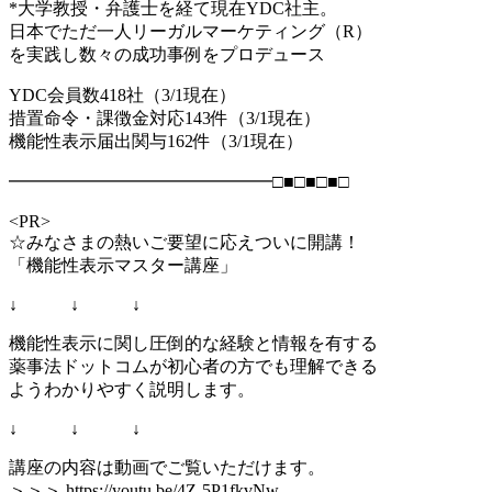
*大学教授・弁護士を経て現在YDC社主。
日本でただ一人リーガルマーケティング（R）
を実践し数々の成功事例をプロデュース
YDC会員数418社（3/1現在）
措置命令・課徴金対応143件（3/1現在）
機能性表示届出関与162件（3/1現在）
━━━━━━━━━━━━━━━□■□■□■□
<PR>
☆みなさまの熱いご要望に応えついに開講！
「機能性表示マスター講座」
↓ ↓ ↓
機能性表示に関し圧倒的な経験と情報を有する
薬事法ドットコムが初心者の方でも理解できる
ようわかりやすく説明します。
↓ ↓ ↓
講座の内容は動画でご覧いただけます。
＞＞＞ https://youtu.be/4Z-5P1fkvNw