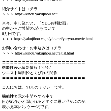
紹介サイトはコチラ
＞＞＞ https://kinou.yakujihou.net/
※今、申し込むと、「YDC有料動画」
の中からご希望の2点もついて
6万円です。
＞＞＞https://yakujihou.co.jp/ydc-mri/yuryou-movie.html
お問い合わせ・お申込みはコチラ
＞＞＞ https://kinou.yakujihou.net/regist.html
〓〓〓〓〓〓〓〓〓〓〓〓〓〓〓〓〓〓〓〓〓
機能性表示最新情報 194号 /
ウエスト周囲径とくびれの関係
〓〓〓〓〓〓〓〓〓〓〓〓〓〓〓〓〓〓〓〓〓
こんにちは。YDCのミッシーです。
機能性表示の申請をする中で
何が厄介かと聞かれるとすぐに思い浮かぶのが、
表示見本(パッケージ)です。