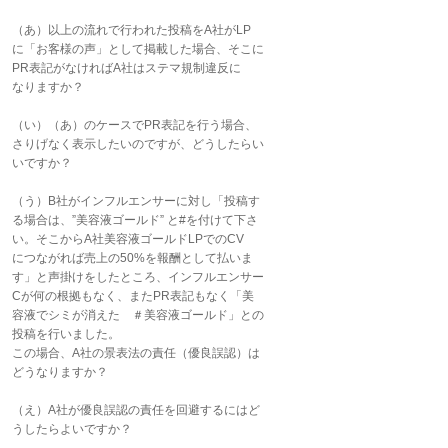
（あ）以上の流れで行われた投稿をA社がLP
に「お客様の声」として掲載した場合、そこに
PR表記がなければA社はステマ規制違反に
なりますか？
（い）（あ）のケースでPR表記を行う場合、
さりげなく表示したいのですが、どうしたらい
いですか？
（う）B社がインフルエンサーに対し「投稿す
る場合は、”美容液ゴールド” と#を付けて下さ
い。そこからA社美容液ゴールドLPでのCV
につながれば売上の50%を報酬として払いま
す」と声掛けをしたところ、インフルエンサー
Cが何の根拠もなく、またPR表記もなく「美
容液でシミが消えた ＃美容液ゴールド」との
投稿を行いました。
この場合、A社の景表法の責任（優良誤認）は
どうなりますか？
（え）A社が優良誤認の責任を回避するにはど
うしたらよいですか？