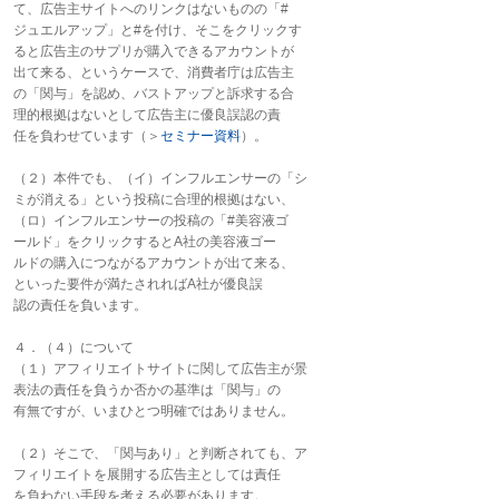
て、広告主サイトへのリンクはないものの「#
ジュエルアップ」と#を付け、そこをクリックす
ると広告主のサプリが購入できるアカウントが
出て来る、というケースで、消費者庁は広告主
の「関与」を認め、バストアップと訴求する合
理的根拠はないとして広告主に優良誤認の責
任を負わせています（＞
セミナー資料
）。
（２）本件でも、（イ）インフルエンサーの「シ
ミが消える」という投稿に合理的根拠はない、
（ロ）インフルエンサーの投稿の「#美容液ゴ
ールド」をクリックするとA社の美容液ゴー
ルドの購入につながるアカウントが出て来る、
といった要件が満たされればA社が優良誤
認の責任を負います。
４．（４）について
（１）アフィリエイトサイトに関して広告主が景
表法の責任を負うか否かの基準は「関与」の
有無ですが、いまひとつ明確ではありません。
（２）そこで、「関与あり」と判断されても、ア
フィリエイトを展開する広告主としては責任
を負わない手段を考える必要があります。