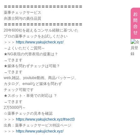
〓〓〓〓〓〓〓〓〓〓〓〓〓〓〓〓〓〓〓〓〓
薬事
チェックサービス
弁護士関与の責任品質
〓〓〓〓〓〓〓〓〓〓〓〓〓〓〓〓〓〓〓〓〓
20年600社を超えるコンサル経験に基づいた
プロの
薬事
チェックをお試しください
＞＞＞
https://www.yakujicheck.xyz/
～よくいただくご質問～
★NG表現の代替表現の提案は？
→できます
★媒体を問わずチェックは可能？
→できます
web,雑誌、youtube動画、商品パッケージ、
カタログ、emailなど媒体を問わず
チェック可能です
★スポット・単発での対応は ？
→できます
2万5000円～
☆
薬事
チェックの見本を確認
＞＞＞
https://www.yakujicheck.xyz/#
sect3
出典：
薬事
チェックサービス特設ページ
＞＞＞
https://www.yakujicheck.xyz/