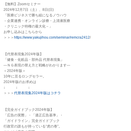
【無料】Zoomセミナー
2024年12月7日（土）、8日(日)
「医療ビジネスで勝ち組になるノウハウ
－企業連携・オンライン診療・上清液医療
・クリニック特権の最大化－」
お申し込みはこちらから
＞＞＞
https://www.yakujihou.com/
seminar/remcra2412
/
【代替表現集2024年版】
「健食・化粧品・部外品 代替表現集」
―ＮＧ表現の替え方と戦略がわかります―
＜2024年版＞
10年に亘るロングセラー。
2024年版のお求めは
↓ ↓ ↓
＞＞＞
代替表現集2024年版はコチラ
【完全ガイドブック2024年版】
「広告の実際」・「適正広告基準」・
「ガイドライン」完全ガイドブック
行政官の誰もが持っている“
虎
の巻”。