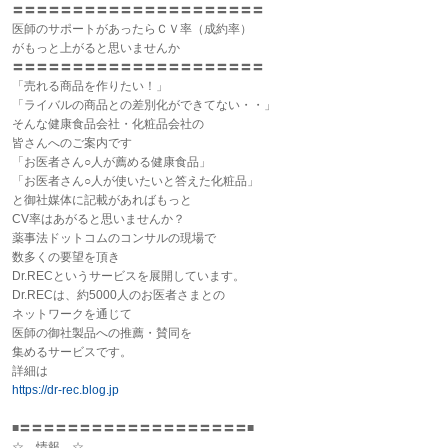
〓〓〓〓〓〓〓〓〓〓〓〓〓〓〓〓〓〓〓〓〓
医師のサポートがあったらＣＶ率（成約率）
がもっと上がると思いませんか
〓〓〓〓〓〓〓〓〓〓〓〓〓〓〓〓〓〓〓〓〓
「売れる商品を作りたい！」
「ライバルの商品との差別化ができてない・・」
そんな健康食品会社・化粧品会社の
皆さんへのご案内です
「お医者さん○人が薦める健康食品」
「お医者さん○人が使いたいと答えた化粧品」
と御社媒体に記載があればもっと
CV率はあがると思いませんか？
薬事
法ドットコムのコンサルの現場で
数多くの要望を頂き
Dr.RECというサービスを展開しています。
Dr.RECは、約5000人のお医者さまとの
ネットワークを通じて
医師の御社製品への推薦・賛同を
集めるサービスです。
詳細は
https://dr-rec.blog.jp
■〓〓〓〓〓〓〓〓〓〓〓〓〓〓〓〓〓〓〓■
☆ 情報 ☆