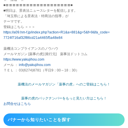
■〓〓〓〓〓〓〓〓〓〓〓〓〓〓〓〓〓〓〓■
■明日は、景表法ニュースレターを配信します。
「埼玉県による景表法・特商法の指導」が
テーマです。
登録はこちら ＞＞＞
https://a09.hm-f.jp/index.php?
action=R1&a=881&g=5&f=9&fa_
code=
7724f716af32f86cd21a4465f5a48e
84
薬機法コンプライアンスのノウハウ
メールマガジン [
薬事
の
虎
] [発行元]
薬事
法ドットコム
https://www.yakujihou.com
メール ：
info@yakujihou.com
ＴＥＬ ： 03(6274)8781（平日9：00～18：30）
薬機法のメールマガジン「薬事の虎」へのご登録はこちら！
薬事の虎のバックナンバーをもっと見たい方はこちら！
お問合せはこちら
バナーから
知りたいことを探す