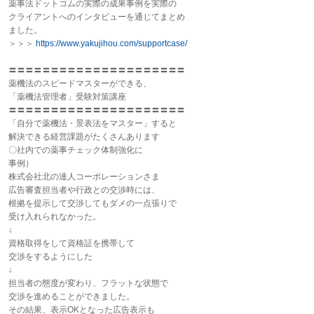
薬事
法ドットコムの実際の成果事例を実際の
クライアントへのインタビューを通じてまとめ
ました。
＞＞＞
https://www.yakujihou.com/
supportcase/
〓〓〓〓〓〓〓〓〓〓〓〓〓〓〓〓〓〓〓〓〓
薬機法のスピードマスターができる、
「薬機法管理者」受験対策講座
〓〓〓〓〓〓〓〓〓〓〓〓〓〓〓〓〓〓〓〓〓
「自分で薬機法・景表法をマスター」すると
解決できる経営課題がたくさんあります
〇社内での
薬事
チェック体制強化に
事例）
株式会社北の達人コーポレーションさま
広告審査担当者や行政との交渉時には、
根拠を提示して交渉してもダメの一点張りで
受け入れられなかった。
↓
資格取得をして資格証を携帯して
交渉をするようにした
↓
担当者の態度が変わり、フラットな状態で
交渉を進めることができました。
その結果、表示OKとなった広告表示も