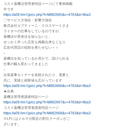
コスメ薬機法管理者特設ページにて事例掲載
中です
https://a09.hm-f.jp/cc.php?t=
M882665&c=4763&d=9ba3
〇サービス力強化・影響力強化
株式会社セプティーニ・クロスゲートさま
ライターの仕事をしているのですが、
薬機法や景表法を知らないと、
せっかく作った広告も掲載出来なくなり
広告代理店の役割を果たせない＞＞
↓
薬機法を知っているか否かで、請けられる
仕事の幅も変わってきました
↓
出張
薬事
セミナーを依頼されたり、需要と
共に、実績と経験値も広がっています
https://a09.hm-f.jp/cc.php?t=
M882666&c=4763&d=9ba3
★出典
薬機法管理者講座特設ページ
https://a09.hm-f.jp/cc.php?t=
M882667&c=4763&d=9ba3
コスメ薬機法管理者講座特設ページ
https://a09.hm-f.jp/cc.php?t=
M882668&c=4763&d=9ba3
※LPにはメルマガ限定の割引クーポンがご
ざいます。