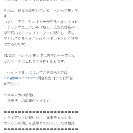
それは、何度も説明している「べからず集」で
す。
つまり、アフィリエイターが守るべきレギュレ
ーションマニュアルを作成し、広告代理店や
ASP経由でアフィリエイターに配布し、広告
主としてやるべきことはやっているという状態
にするのです。
YDCの「べからず集」で広告主がセーフにな
ったケースはこれまで何件もあります。
「べからず集」についてご興味ある方は
info@yakujihou.com
問合せ窓口までお問合
せ下さい。
☆メルマガの最後に
「景表法」の情報があります。
〓〓〓〓〓〓〓〓〓〓〓〓〓〓〓〓〓〓〓〓〓
クライアントに聞いた！
薬事
チェック＆
コンサル利用から成果までのリアルな体験談
〓〓〓〓〓〓〓〓〓〓〓〓〓〓〓〓〓〓〓〓〓