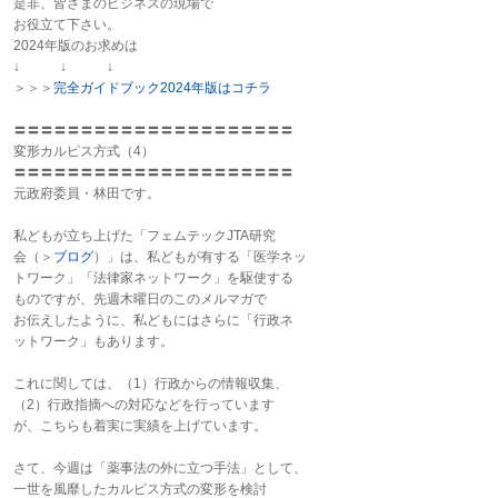
是非、皆さまのビジネスの現場で
お役立て下さい。
2024年版のお求めは
↓ ↓ ↓
＞＞＞
完全ガイドブック2024年版はコチラ
〓〓〓〓〓〓〓〓〓〓〓〓〓〓〓〓〓〓〓〓〓
変形カルピス方式（4）
〓〓〓〓〓〓〓〓〓〓〓〓〓〓〓〓〓〓〓〓〓
元政府委員・林田です。
私どもが立ち上げた「フェムテックJTA研究
会（＞
ブログ
）」は、私どもが有する「医学ネッ
トワーク」「法律家ネットワーク」を駆使する
ものですが、先週木曜日のこのメルマガで
お伝えしたように、私どもにはさらに「行政ネ
ットワーク」もあります。
これに関しては、（1）行政からの情報収集、
（2）行政指摘への対応などを行っています
が、こちらも着実に実績を上げています。
さて、今週は「薬事法の外に立つ手法」として、
一世を風靡したカルピス方式の変形を検討