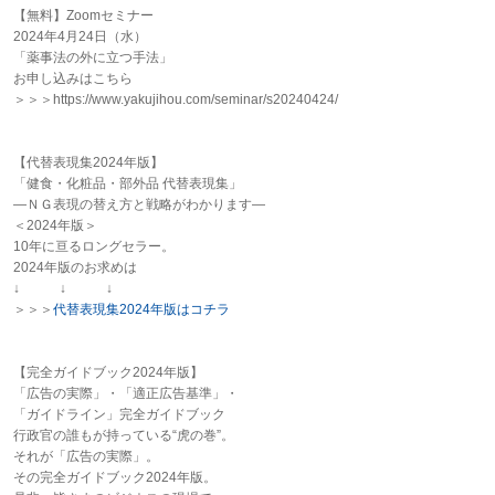
【無料】Zoomセミナー
2024年4月24日（水）
「薬事法の外に立つ手法」
お申し込みはこちら
＞＞＞https://www.yakujihou.com/seminar/s20240424/
【代替表現集2024年版】
「健食・化粧品・部外品 代替表現集」
―ＮＧ表現の替え方と戦略がわかります―
＜2024年版＞
10年に亘るロングセラー。
2024年版のお求めは
↓ ↓ ↓
＞＞＞
代替表現集2024年版はコチラ
【完全ガイドブック2024年版】
「広告の実際」・「適正広告基準」・
「ガイドライン」完全ガイドブック
行政官の誰もが持っている“虎の巻”。
それが「広告の実際」。
その完全ガイドブック2024年版。