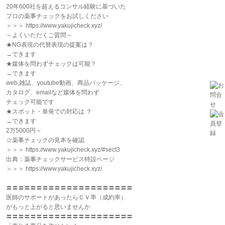
20年600社を超えるコンサル経験に基づいた
プロの薬事チェックをお試しください
＞＞＞ https://www.yakujicheck.xyz/
～よくいただくご質問～
★NG表現の代替表現の提案は？
→できます
★媒体を問わずチェックは可能？
→できます
web,雑誌、youtube動画、商品パッケージ、
カタログ、emailなど媒体を問わず
チェック可能です
★スポット・単発での対応は ？
→できます
2万5000円～
☆薬事チェックの見本を確認
＞＞＞ https://www.yakujicheck.xyz/#sect3
出典：薬事チェックサービス特設ページ
＞＞＞ https://www.yakujicheck.xyz/
〓〓〓〓〓〓〓〓〓〓〓〓〓〓〓〓〓〓〓〓〓
医師のサポートがあったらＣＶ率（成約率）
がもっと上がると思いませんか
〓〓〓〓〓〓〓〓〓〓〓〓〓〓〓〓〓〓〓〓〓