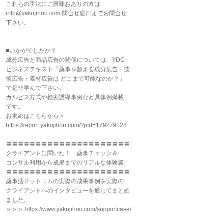
これらの手法にご興味おありの方は
info@yakujihou.com 問合せ窓口までお問合せ
下さい。
■いかがでしたか？
成分広告と商品広告の関係については、YDC
ビジネステキスト「薬事を超える成分広告・技
術広告・素材広告は どこまで可能なのか？」
で是非学んで下さい。
カルピス方式や検索誘導事例など具体例満載
です。
お求めはこちらから＞
https://report.yakujihou.com/?pid=179279128
〓〓〓〓〓〓〓〓〓〓〓〓〓〓〓〓〓〓〓〓〓
クライアントに聞いた！ 薬事チェック＆
コンサル利用から成果までのリアルな体験談
〓〓〓〓〓〓〓〓〓〓〓〓〓〓〓〓〓〓〓〓〓
薬事法ドットコムの実際の成果事例を実際の
クライアントへのインタビューを通じてまとめ
ました。
＞＞＞ https://www.yakujihou.com/supportcase/