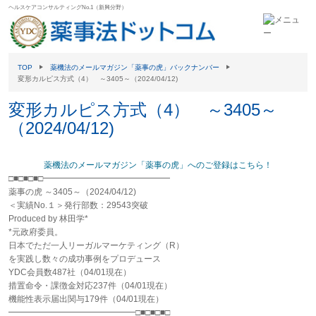
ヘルスケアコンサルティングNo.1（新興分野）
TOP
薬機法のメールマガジン「薬事の虎」バックナンバー
変形カルピス方式（4） ～3405～（2024/04/12)
変形カルピス方式（4） ～3405～
（2024/04/12)
薬機法のメールマガジン「薬事の虎」へのご登録はこちら！
□■□■□■□━━━━━━━━━━━━━━━
薬事の虎 ～3405～（2024/04/12)
＜実績No.１＞発行部数：29543突破
Produced by 林田学*
*元政府委員。
日本でただ一人リーガルマーケティング（R）
を実践し数々の成功事例をプロデュース
YDC会員数487社（04/01現在）
措置命令・課徴金対応237件（04/01現在）
機能性表示届出関与179件（04/01現在）
━━━━━━━━━━━━━━━□■□■□■□