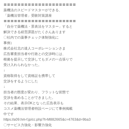
〓〓〓〓〓〓〓〓〓〓〓〓〓〓〓〓〓〓〓〓〓
薬機法のスピードマスターができる、
「薬機法管理者」受験対策講座
〓〓〓〓〓〓〓〓〓〓〓〓〓〓〓〓〓〓〓〓〓
「自分で薬機法・景表法をマスター」すると
解決できる経営課題がたくさんあります
〇社内での薬事チェック体制強化に
事例）
株式会社北の達人コーポレーションさま
広告審査担当者や行政との交渉時には、
根拠を提示して交渉してもダメの一点張りで
受け入れられなかった。
↓
資格取得をして資格証を携帯して
交渉をするようにした
↓
担当者の態度が変わり、フラットな状態で
交渉を進めることができました。
その結果、表示OKとなった広告表示も
コスメ薬機法管理者特設ページにて事例掲載
中です
https://a09.hm-f.jp/cc.php?t=M882665&c=4763&d=9ba3
〇サービス力強化・影響力強化