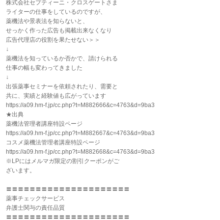
株式会社セプティーニ・クロスゲートさま
ライターの仕事をしているのですが、
薬機法や景表法を知らないと、
せっかく作った広告も掲載出来なくなり
広告代理店の役割を果たせない＞＞
↓
薬機法を知っているか否かで、請けられる
仕事の幅も変わってきました
↓
出張薬事セミナーを依頼されたり、需要と
共に、実績と経験値も広がっています
https://a09.hm-f.jp/cc.php?t=M882666&c=4763&d=9ba3
★出典
薬機法管理者講座特設ページ
https://a09.hm-f.jp/cc.php?t=M882667&c=4763&d=9ba3
コスメ薬機法管理者講座特設ページ
https://a09.hm-f.jp/cc.php?t=M882668&c=4763&d=9ba3
※LPにはメルマガ限定の割引クーポンがご
ざいます。
〓〓〓〓〓〓〓〓〓〓〓〓〓〓〓〓〓〓〓〓〓
薬事チェックサービス
弁護士関与の責任品質
〓〓〓〓〓〓〓〓〓〓〓〓〓〓〓〓〓〓〓〓〓