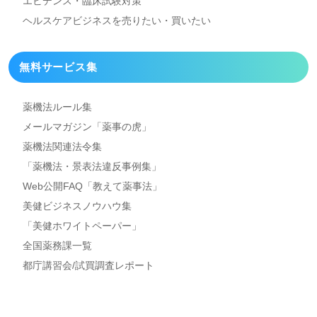
エビデンス・臨床試験対策
ヘルスケアビジネスを
売りたい・買いたい
無料サービス集
薬機法ルール集
メールマガジン「薬事の虎」
薬機法関連法令集
「薬機法・景表法違反事例集」
Web公開FAQ「教えて薬事法」
美健ビジネスノウハウ集
「美健ホワイトペーパー」
全国薬務課一覧
都庁講習会/試買調査レポート