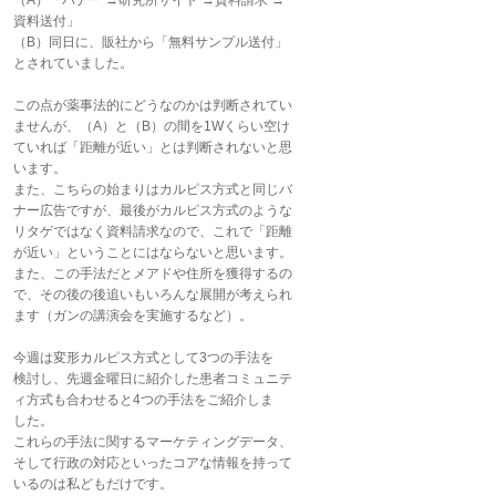
（A）「バナー →研究所サイト →資料請求 →
資料送付」
（B）同日に、販社から「無料サンプル送付」
とされていました。
この点が薬事法的にどうなのかは判断されてい
ませんが、（A）と（B）の間を1Wくらい空け
ていれば「距離が近い」とは判断されないと思
います。
また、こちらの始まりはカルピス方式と同じバ
ナー広告ですが、最後がカルピス方式のような
リタゲではなく資料請求なので、これで「距離
が近い」ということにはならないと思います。
また、この手法だとメアドや住所を獲得するの
で、その後の後追いもいろんな展開が考えられ
ます（ガンの講演会を実施するなど）。
今週は変形カルピス方式として3つの手法を
検討し、先週金曜日に紹介した患者コミュニテ
ィ方式も合わせると4つの手法をご紹介しま
した。
これらの手法に関するマーケティングデータ、
そして行政の対応といったコアな情報を持って
いるのは私どもだけです。