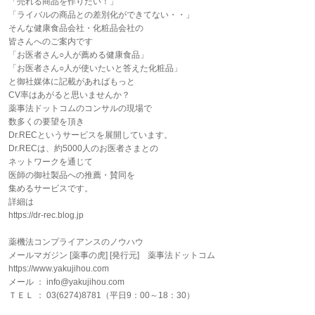
「売れる商品を作りたい！」
「ライバルの商品との差別化ができてない・・」
そんな健康食品会社・化粧品会社の
皆さんへのご案内です
「お医者さん○人が薦める健康食品」
「お医者さん○人が使いたいと答えた化粧品」
と御社媒体に記載があればもっと
CV率はあがると思いませんか？
薬事法ドットコムのコンサルの現場で
数多くの要望を頂き
Dr.RECというサービスを展開しています。
Dr.RECは、約5000人のお医者さまとの
ネットワークを通じて
医師の御社製品への推薦・賛同を
集めるサービスです。
詳細は
https://dr-rec.blog.jp
薬機法コンプライアンスのノウハウ
メールマガジン [薬事の虎] [発行元] 薬事法ドットコム
https://www.yakujihou.com
メール ： info@yakujihou.com
ＴＥＬ ： 03(6274)8781（平日9：00～18：30）