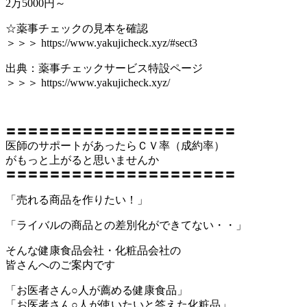
2万5000円～
☆薬事チェックの見本を確認
＞＞＞ https://www.yakujicheck.xyz/#sect3
出典：薬事チェックサービス特設ページ
＞＞＞ https://www.yakujicheck.xyz/
〓〓〓〓〓〓〓〓〓〓〓〓〓〓〓〓〓〓〓〓〓
医師のサポートがあったらＣＶ率（成約率）
がもっと上がると思いませんか
〓〓〓〓〓〓〓〓〓〓〓〓〓〓〓〓〓〓〓〓〓
「売れる商品を作りたい！」
「ライバルの商品との差別化ができてない・・」
そんな健康食品会社・化粧品会社の
皆さんへのご案内です
「お医者さん○人が薦める健康食品」
「お医者さん○人が使いたいと答えた化粧品」