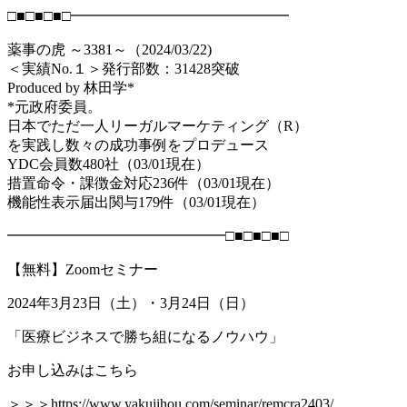
□■□■□■□━━━━━━━━━━━━━━━
薬事の虎 ～3381～（2024/03/22)
＜実績No.１＞発行部数：31428突破
Produced by 林田学*
*元政府委員。
日本でただ一人リーガルマーケティング（R）
を実践し数々の成功事例をプロデュース
YDC会員数480社（03/01現在）
措置命令・課徴金対応236件（03/01現在）
機能性表示届出関与179件（03/01現在）
━━━━━━━━━━━━━━━□■□■□■□
【無料】Zoomセミナー
2024年3月23日（土）・3月24日（日）
「医療ビジネスで勝ち組になるノウハウ」
お申し込みはこちら
＞＞＞https://www.yakujihou.com/seminar/remcra2403/