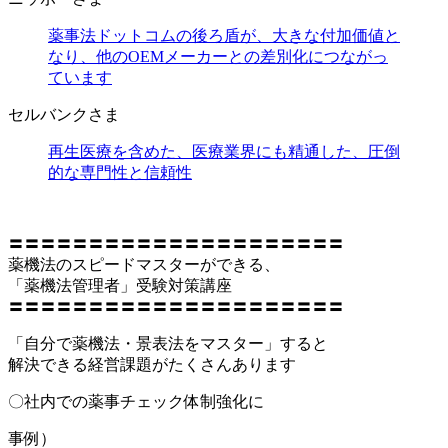
薬事法ドットコムの後ろ盾が、大きな付加価値と
なり、他のOEMメーカーとの差別化につながっ
ています
セルバンクさま
再生医療を含めた、医療業界にも精通した、圧倒
的な専門性と信頼性
〓〓〓〓〓〓〓〓〓〓〓〓〓〓〓〓〓〓〓〓〓
薬機法のスピードマスターができる、
「薬機法管理者」受験対策講座
〓〓〓〓〓〓〓〓〓〓〓〓〓〓〓〓〓〓〓〓〓
「自分で薬機法・景表法をマスター」すると
解決できる経営課題がたくさんあります
〇社内での薬事チェック体制強化に
事例）