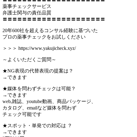
薬事チェックサービス
弁護士関与の責任品質
〓〓〓〓〓〓〓〓〓〓〓〓〓〓〓〓〓〓〓〓〓
20年600社を超えるコンサル経験に基づいた
プロの薬事チェックをお試しください
＞＞＞ https://www.yakujicheck.xyz/
～よくいただくご質問～
★NG表現の代替表現の提案は？
→できます
★媒体を問わずチェックは可能？
→できます
web,雑誌、youtube動画、商品パッケージ、
カタログ、emailなど媒体を問わず
チェック可能です
★スポット・単発での対応は ？
→できます