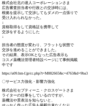
株式会社北の達人コーポレーションさま
広告審査担当者や行政との交渉時には、
根拠を提示して交渉してもダメの一点張りで
受け入れられなかった。
↓
資格取得をして資格証を携帯して
交渉をするようにした
↓
担当者の態度が変わり、フラットな状態で
交渉を進めることができました。
その結果、表示OKとなった広告表示も
コスメ薬機法管理者特設ページにて事例掲載
中です
https://a09.hm-f.jp/cc.php?t=M882665&c=4763&d=9ba3
〇サービス力強化・影響力強化
株式会社セプティーニ・クロスゲートさま
ライターの仕事をしているのですが、
薬機法や景表法を知らないと、
せっかく作った広告も掲載出来なくなり