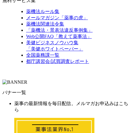
無料サービス集
薬機法ルール集
メールマガジン「薬事の虎」
薬機法関連法令集
「薬機法・景表法違反事例集」
Web公開FAQ「教えて薬事法」
美健ビジネスノウハウ集
「美健ホワイトペーパー」
全国薬務課一覧
都庁講習会/試買調査レポート
バナー一覧
薬事の最新情報を毎日配信。メルマガお申込みはこち
ら