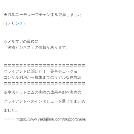
★YDCユーチューブチャンネル更新しました
（＞
リンク
）
☆メルマガの最後に
「医療ビジネス」の情報があります。
〓〓〓〓〓〓〓〓〓〓〓〓〓〓〓〓〓〓〓〓〓
クライアントに聞いた！ 薬事チェック＆
コンサル利用から成果までのリアルな体験談
〓〓〓〓〓〓〓〓〓〓〓〓〓〓〓〓〓〓〓〓〓
薬事法ドットコムの実際の成果事例を実際の
クライアントへのインタビューを通じてまとめ
ました。
＞＞＞ https://www.yakujihou.com/supportcase/