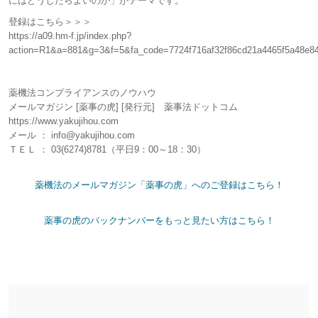
にはどうしたらよいのか」がテーマです。
登録はこちら＞＞＞
https://a09.hm-f.jp/index.php?
action=R1&a=881&g=3&f=5&fa_code=7724f716af32f86cd21a4465f5a48e8
薬機法コンプライアンスのノウハウ
メールマガジン [薬事の虎] [発行元] 薬事法ドットコム
https://www.yakujihou.com
メール ： info@yakujihou.com
ＴＥＬ ： 03(6274)8781（平日9：00～18：30）
薬機法のメールマガジン「薬事の虎」へのご登録はこちら！
薬事の虎のバックナンバーをもっと見たい方はこちら！