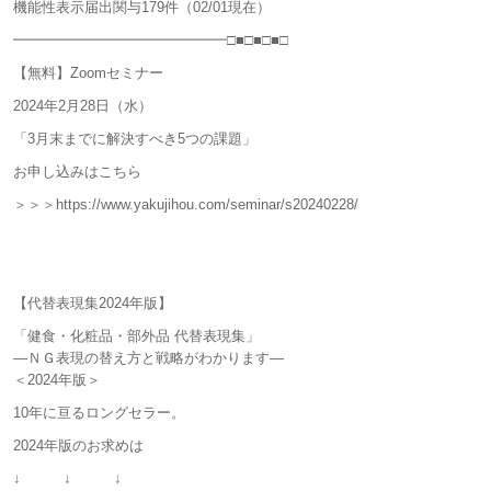
機能性表示届出関与179件（02/01現在）
━━━━━━━━━━━━━━━□■□■□■□
【無料】Zoomセミナー
2024年2月28日（水）
「3月末までに解決すべき5つの課題」
お申し込みはこちら
＞＞＞https://www.yakujihou.com/seminar/s20240228/
【代替表現集2024年版】
「健食・化粧品・部外品 代替表現集」
―ＮＧ表現の替え方と戦略がわかります―
＜2024年版＞
10年に亘るロングセラー。
2024年版のお求めは
↓ ↓ ↓