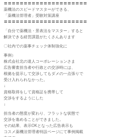
〓〓〓〓〓〓〓〓〓〓〓〓〓〓〓〓〓〓〓〓〓
薬機法のスピードマスターができる、
「薬機法管理者」受験対策講座
〓〓〓〓〓〓〓〓〓〓〓〓〓〓〓〓〓〓〓〓〓
「自分で薬機法・景表法をマスター」すると
解決できる経営課題がたくさんあります
〇社内での薬事チェック体制強化に
事例）
株式会社北の達人コーポレーションさま
広告審査担当者や行政との交渉時には、
根拠を提示して交渉してもダメの一点張りで
受け入れられなかった。
↓
資格取得をして資格証を携帯して
交渉をするようにした
↓
担当者の態度が変わり、フラットな状態で
交渉を進めることができました。
その結果、表示OKとなった広告表示も
コスメ薬機法管理者特設ページにて事例掲載