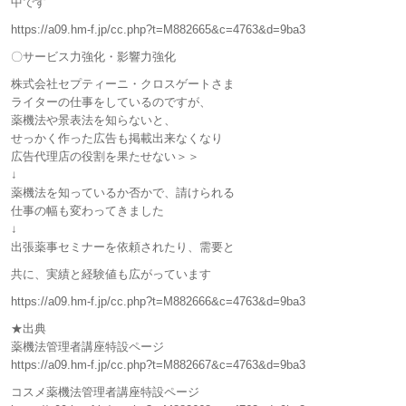
中です
https://a09.hm-f.jp/cc.php?t=M882665&c=4763&d=9ba3
〇サービス力強化・影響力強化
株式会社セプティーニ・クロスゲートさま
ライターの仕事をしているのですが、
薬機法や景表法を知らないと、
せっかく作った広告も掲載出来なくなり
広告代理店の役割を果たせない＞＞
↓
薬機法を知っているか否かで、請けられる
仕事の幅も変わってきました
↓
出張薬事セミナーを依頼されたり、需要と
共に、実績と経験値も広がっています
https://a09.hm-f.jp/cc.php?t=M882666&c=4763&d=9ba3
★出典
薬機法管理者講座特設ページ
https://a09.hm-f.jp/cc.php?t=M882667&c=4763&d=9ba3
コスメ薬機法管理者講座特設ページ