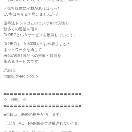
と御社媒体に記載があればもっと
CV率はあがると思いませんか？
薬事法ドットコムのコンサルの現場で
数多くの要望を頂き
Dr.RECというサービスを展開しています。
Dr.RECは、約5000人のお医者さまとの
ネットワークを通じて
医師の御社製品への推薦・賛同を
集めるサービスです。
詳細は
https://dr-rec.blog.jp
■〓〓〓〓〓〓〓〓〓〓〓〓〓〓〓〓〓〓〓■
☆ 情報 ☆
■〓〓〓〓〓〓〓〓〓〓〓〓〓〓〓〓〓〓〓■
■明日は、医療の虎を配信します。
「上清・VC・NMN販売で逮捕されないため