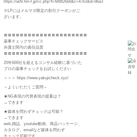
https://a09.hm-f.jp/cc.php?t=M882668&c=4763&d=9ba3
※LPにはメルマガ限定の割引クーポンがご
ざいます。
〓〓〓〓〓〓〓〓〓〓〓〓〓〓〓〓〓〓〓〓〓
薬事チェックサービス
弁護士関与の責任品質
〓〓〓〓〓〓〓〓〓〓〓〓〓〓〓〓〓〓〓〓〓
20年600社を超えるコンサル経験に基づいた
プロの薬事チェックをお試しください
＞＞＞ https://www.yakujicheck.xyz/
～よくいただくご質問～
★NG表現の代替表現の提案は？
→できます
★媒体を問わずチェックは可能？
→できます
web,雑誌、youtube動画、商品パッケージ、
カタログ、emailなど媒体を問わず
チェック可能です