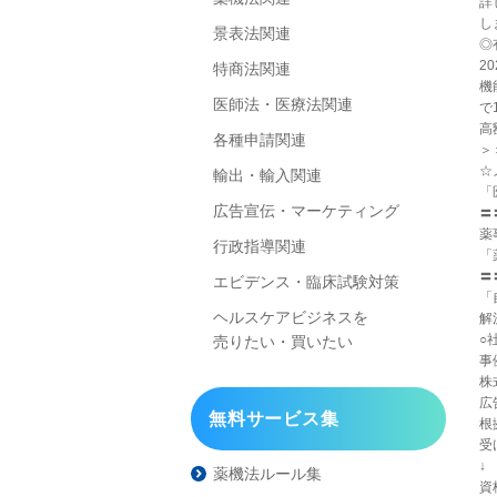
詳
し
景表法関連
◎
2
特商法関連
機
医師法・医療法関連
で
高
各種申請関連
＞
☆
輸出・輸入関連
「
広告宣伝・マーケティング
〓
薬
行政指導関連
「
〓
エビデンス・臨床試験対策
「
ヘルスケアビジネスを
解
○
売りたい・買いたい
事
株
広
無料サービス集
根
受
↓
薬機法ルール集
資