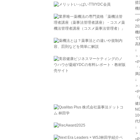
措
機
━
<
2
機
で
高
＞
<
「
満
＞
<
「
健
N
1
代
＞
<