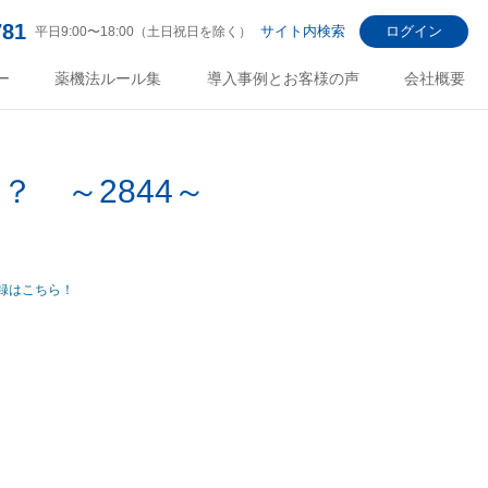
781
サイト内検索
ログイン
平日9:00〜18:00（土日祝日を除く）
ー
薬機法ルール集
導入事例とお客様の声
会社概要
 ～2844～
録はこちら！