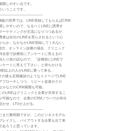
展開しやすい点です。
ういうことです。
————————————–
.物販の世界では、LINE登録してもらえばCRM
開しやすいので、なるべくLINEに誘導す
マーケティングが主流になりつつあるが、
費者は自分のLINEを荒らされるという心
からか、なかなかLINE登録してくれない。
.他方、オンライン診療の場合、クリニック
待合室で診療前にアンケートに答えるの
当たり前の話なので、「診療前にLINEで
ンケートに答えて下さい」と持ちかける
9割以上の人がLINEに乗って来る。
.その後も定期健診のようなイメージでLINE
アプローチしつつ、リピート促進やクロ
セルなどのCRM展開も可能。
.このLINEはクリニックと企業が共有するこ
が可能なので、企業のCRMノウハウが存分
活かせ、LTVが上がる。
————————————–
だまだ黎明期ですが、このビジネスモデル
ブレイクし、バイアウトする企業も出て来
であろうと思っています。