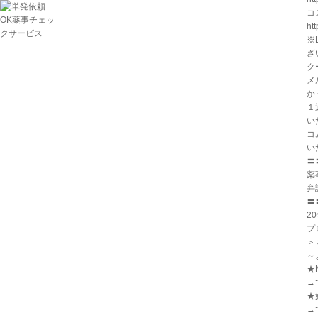
コ
ht
※
ざ
ク
メ
か
１
い
コ
い
〓
薬
弁
〓
2
プ
＞＞
～
★
→
★
→