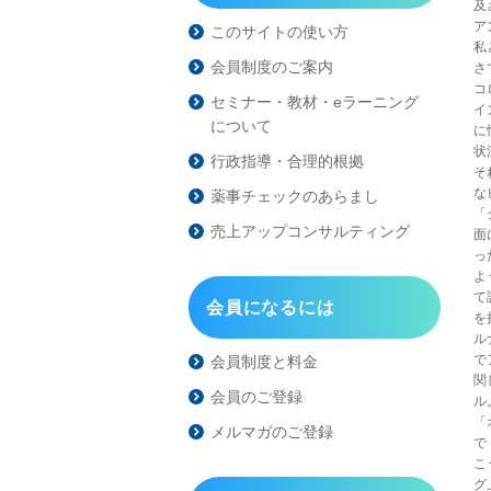
及
ア
このサイトの使い方
私
会員制度のご案内
さ
コ
セミナー・教材・eラーニング
イ
について
に
状
行政指導・合理的根拠
そ
な
薬事チェックのあらまし
「
売上アップコンサルティング
面
っ
よ
て
会員になるには
を
ル
で
会員制度と料金
関
会員のご登録
ル
「
メルマガのご登録
で
こ
グ