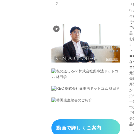
「
行
そ
そ
で
是
お
＞
〓
な
〓
元
先
厚
か
労
一
つ
で
チ
品
動画で詳しくご案内
こ