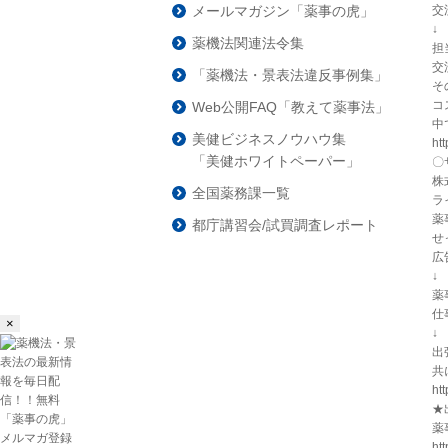
交
メールマガジン「薬事の虎」
↓
薬機法関連法令集
担
交
「薬機法・景表法違反事例集」
そ
コ
Web公開FAQ「教えて薬事法」
中
美健ビジネスノウハウ集
ht
「美健ホワイトペーパー」
〇
株
全国薬務課一覧
ラ
薬
都庁講習会/試買調査レポート
せ
広
↓
薬
仕
×
↓
出
共
ht
★
薬
ht