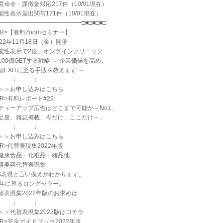
置命令・課徴金対応217件（10/01現在）
能性表示届出関与171件（10/01現在）
━━━━━━━━━━━━━━□■□■□■□
PR>【有料Zoomセミナー】
022年11月18日（金）開催
能性表示で2億、オンラインクリニック
100億GETする戦略 ～ 企業価値を高め、
額EXITに至る手法を教えます ～
↓ ↓ ↓
＞＞お申し込みはこちら
PR>有料レポート#29
ティーアップ広告はどこまで可能か～No1、
足度、雑誌掲載、今だけ、ここだけ～」
↓ ↓ ↓
＞＞お申し込みはこちら
PR>代替表現集2022年版
健康食品・化粧品・雑品他
康美容代替表現集」
G表現と言い換えがわかります。
0年に亘るロングセラー。
替表現集2022年版のお求めは
↓ ↓ ↓
＞＞代替表現集2022版はコチラ
PR>完全ガイドブック2022年版