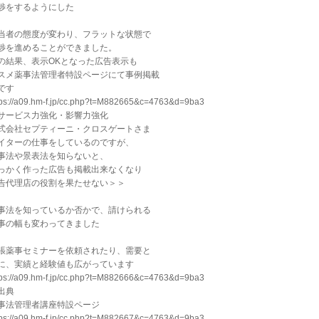
渉をするようにした
当者の態度が変わり、フラットな状態で
渉を進めることができました。
の結果、表示OKとなった広告表示も
スメ薬事法管理者特設ページにて事例掲載
です
tps://a09.hm-f.jp/cc.php?t=M882665&c=4763&d=9ba3
サービス力強化・影響力強化
式会社セプティーニ・クロスゲートさま
イターの仕事をしているのですが、
事法や景表法を知らないと、
っかく作った広告も掲載出来なくなり
告代理店の役割を果たせない＞＞
事法を知っているか否かで、請けられる
事の幅も変わってきました
張薬事セミナーを依頼されたり、需要と
に、実績と経験値も広がっています
tps://a09.hm-f.jp/cc.php?t=M882666&c=4763&d=9ba3
出典
事法管理者講座特設ページ
tps://a09.hm-f.jp/cc.php?t=M882667&c=4763&d=9ba3