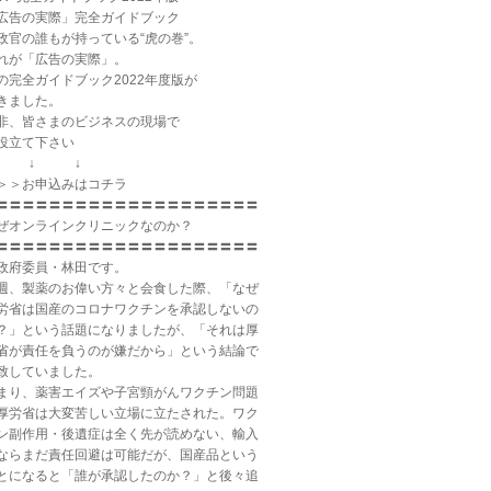
広告の実際」完全ガイドブック
政官の誰もが持っている“虎の巻”。
れが「広告の実際」。
の完全ガイドブック2022年度版が
きました。
非、皆さまのビジネスの現場で
役立て下さい
↓ ↓ ↓
＞＞お申込みはコチラ
〓〓〓〓〓〓〓〓〓〓〓〓〓〓〓〓〓〓〓〓
ぜオンラインクリニックなのか？
〓〓〓〓〓〓〓〓〓〓〓〓〓〓〓〓〓〓〓〓
政府委員・林田です。
週、製薬のお偉い方々と会食した際、「なぜ
労省は国産のコロナワクチンを承認しないの
？」という話題になりましたが、「それは厚
省が責任を負うのが嫌だから」という結論で
致していました。
まり、薬害エイズや子宮頸がんワクチン問題
厚労省は大変苦しい立場に立たされた。ワク
ン副作用・後遺症は全く先が読めない、輸入
ならまだ責任回避は可能だが、国産品という
とになると「誰が承認したのか？」と後々追