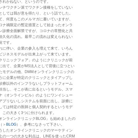
されかねない、というのです。
ンチワクチン派でワクチン接種をしていない
としては我が意を得たり、という話でした。
て、何度もこのメルマガに書いていますが、
ロナ禍限定の暫定措置として始まったオンラ
ン診療全面解禁ですが、コロナの常態化と共
恒久化の流れ。最早この流れは変えられない
況です。
れに伴い、企業の参入も増えて来て、いろん
ビジネスモデルが出来上がって来ています。
クリニックフォア」のようにクリニックが前
に出て、企業がMS法人として背後に立つとい
たモデルの他、DMMオンラインクリニックの
うに企業が特定のクリニックとタイアップし
診療以外のインフラないしプラットフォーム
担当し、そこが表に出るというモデル。スマ
ナ（オンラインピル）のようにワンイシュー
アプリないしシステムを前面に出し、診療に
しては特定の医師と個人契約するというモデ
。この大きく3つに分けられます。
オンラインクリニックBLOG」も始めましたの
（＞
BLOG
）、参考になさって下さい。
うしたオンラインクリニックのマーケティン
上の一つの大きな利点は、LINEを使ったCRM