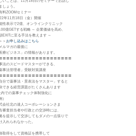
しいことは、11月18日のセミナーでお話し
ましょう。
有料ZOOMセミナー
022年11月18日（金）開催
能性表示で2億、オンラインクリニック
100億GETする戦略 ～ 企業価値を高め、
額EXITに至る手法を教えます ～
＞＞
お申し込みはこちら
メルマガの最後に
医療ビジネス」の情報があります。
〓〓〓〓〓〓〓〓〓〓〓〓〓〓〓〓〓〓〓〓
事法のスピードマスターができる、
薬事法管理者」受験対策講座
〓〓〓〓〓〓〓〓〓〓〓〓〓〓〓〓〓〓〓〓
自分で薬事法・景表法をマスター」すると
決できる経営課題がたくさんあります
社内での薬事チェック体制強化に
例）
式会社北の達人コーポレーションさま
告審査担当者や行政との交渉時には、
拠を提示して交渉してもダメの一点張りで
け入れられなかった。
格取得をして資格証を携帯して