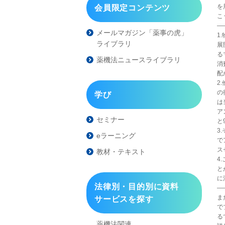
を
会員限定コンテンツ
こ
—
メールマガジン「薬事の虎」
1
ライブラリ
展
る
薬機法ニュースライブラリ
消
配
2
の
学び
は
ア
セミナー
と
3
eラーニング
で
ス
教材・テキスト
4
と
に
法律別・目的別に資料
—
ま
サービスを探す
で
る
薬機法関連