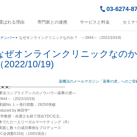
03-6274-8
選ばれる理由
専門家との連携
サービスと料金
セミナ
クナンバー
なぜオンラインクリニックなのか？ ～2844～（2022/10/19)
なぜオンラインクリニックなのか？
2022/10/19)
薬機法のメールマガジン「薬事の虎」へのご登
■□■□■□━━━━━━━━━━━━━━━
事法コンプライアンスのノウハウ―薬事の虎―
844～（2022/10/19)
実績No.１＞発行部数：28250突破
oduced by 林田学*
大学教授・弁護士を経て現在YDC社主。
本でただ一人リーガルマーケティング（R）
実践し数々の成功事例をプロデュース
DC会員数515社（10/01現在）