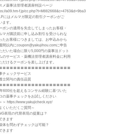
スメ薬事法管理者講座特設ページ
tps://a09.hm-f.jp/cc.php?t=M882668&c=4763&d=9ba3
LPにはメルマガ限定の割引クーポンがご
います。
ーポンの適用を失念してしまったお客様・
ルマガ購読前に申し込み割引を受けられな
ったお客様につきましては、お申込みから
週間以内にcoupon@yakujihou.comに申告
ただいた場合に限り5,000円の薬事法ドット
ムのサービス・薬機法管理者講座料金に利用
ただけるクーポンを差し上げます。
〓〓〓〓〓〓〓〓〓〓〓〓〓〓〓〓〓〓〓〓
事チェックサービス
護士関与の責任品質
〓〓〓〓〓〓〓〓〓〓〓〓〓〓〓〓〓〓〓〓
0年600社を超えるコンサル経験に基づいた
ロの薬事チェックをお試しください
＞ https://www.yakujicheck.xyz/
よくいただくご質問～
NG表現の代替表現の提案は？
できます
媒体を問わずチェックは可能？
できます