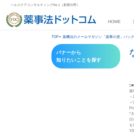
ヘルスケアコンサルティングNo.1（新興分野）
HOME
TOP
薬機法のメールマガジン「薬事の虎」バッ
バナーから
知りたいことを探す
（
□
薬
～2
＜
Pr
*
日
を
Y