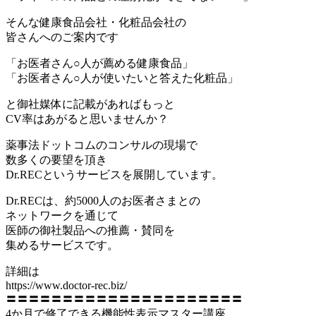
そんな健康食品会社・化粧品会社の
皆さんへのご案内です
「お医者さん○人が薦める健康食品」
「お医者さん○人が使いたいと答えた化粧品」
と御社媒体に記載があればもっと
CV率はあがると思いませんか？
薬事法ドットコムのコンサルの現場で
数多くの要望を頂き
Dr.RECというサービスを展開しています。
Dr.RECは、約5000人のお医者さまとの
ネットワークを通じて
医師の御社製品への推薦・賛同を
集めるサービスです。
詳細は
https://www.doctor-rec.biz/
〓〓〓〓〓〓〓〓〓〓〓〓〓〓〓〓〓〓〓〓〓
4か月で修了できる機能性表示マスター講座