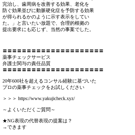
完治し、歯周病を改善する効果、老化を
防ぐ効果並びに動脈硬化症を予防する効果
が得られるかのように示す表示をしてい
た。」と言いたい放題で、合理的根拠の
提出要求にも応じず、当然の事案でした。
〓〓〓〓〓〓〓〓〓〓〓〓〓〓〓〓〓〓〓〓〓
薬事チェックサービス
弁護士関与の責任品質
〓〓〓〓〓〓〓〓〓〓〓〓〓〓〓〓〓〓〓〓〓
20年600社を超えるコンサル経験に基づいた
プロの薬事チェックをお試しください
＞＞＞ https://www.yakujicheck.xyz/
～よくいただくご質問～
★NG表現の代替表現の提案は？
→できます