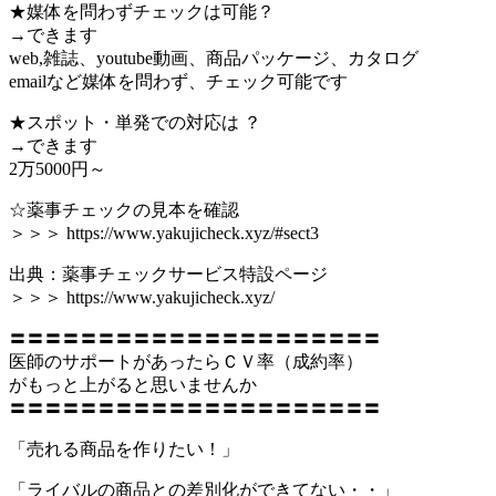
★媒体を問わずチェックは可能？
→できます
web,雑誌、youtube動画、商品パッケージ、カタログ
emailなど媒体を問わず、チェック可能です
★スポット・単発での対応は ？
→できます
2万5000円～
☆薬事チェックの見本を確認
＞＞＞ https://www.yakujicheck.xyz/#sect3
出典：薬事チェックサービス特設ページ
＞＞＞ https://www.yakujicheck.xyz/
〓〓〓〓〓〓〓〓〓〓〓〓〓〓〓〓〓〓〓〓〓
医師のサポートがあったらＣＶ率（成約率）
がもっと上がると思いませんか
〓〓〓〓〓〓〓〓〓〓〓〓〓〓〓〓〓〓〓〓〓
「売れる商品を作りたい！」
「ライバルの商品との差別化ができてない・・」