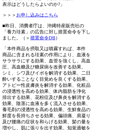
表示はどうしたらよいのか?」
＞＞＞
お申し込みはこちら
■昨日、消費者庁は、沖縄特産販売社の
「養力珪素」の広告に対し措置命令を下し
ました。（＞
措置命令DB
）
「本件商品を摂取又は噴霧すれば、本件
商品に含まれる珪素の作用により、血液を
サラサラにする効果、血管を強くし、高血
圧、高血糖及び糖尿病を改善する効果、
シミ、シワ及びイボを解消する効果、二日
酔いすることなく目覚めを良くする効果、
アトピー性皮膚炎を解消する効果、化粧品
の浸透性を高める効果、体内脂肪を浄化
排出する効果、花粉症及び鼻炎を解消する
効果、陰茎に血液を多く流入させる効果、
養毛剤の浸透性を高める効果、生鮮食品の
鮮度を長持ちさせる効果、偏頭痛、肩凝り
及び腰痛の症状を和らげる効果、髪の量を
増やし、肌に張りを出す効果、知覚過敏を