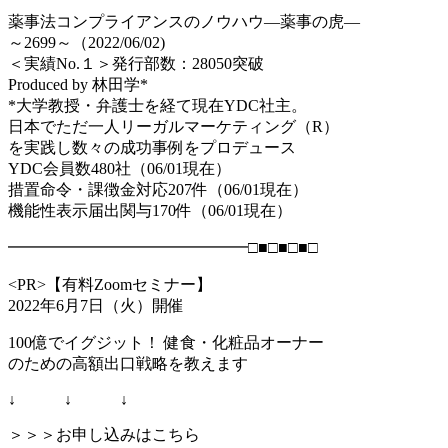
薬事法コンプライアンスのノウハウ―薬事の虎―
～2699～（2022/06/02)
＜実績No.１＞発行部数：28050突破
Produced by 林田学*
*大学教授・弁護士を経て現在YDC社主。
日本でただ一人リーガルマーケティング（R）
を実践し数々の成功事例をプロデュース
YDC会員数480社（06/01現在）
措置命令・課徴金対応207件（06/01現在）
機能性表示届出関与170件（06/01現在）
━━━━━━━━━━━━━━━□■□■□■□
<PR>【有料Zoomセミナー】
2022年6月7日（火）開催
100億でイグジット！ 健食・化粧品オーナー
のための高額出口戦略を教えます
↓ ↓ ↓
＞＞＞お申し込みはこちら