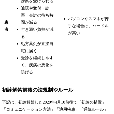
診察を受けられる
通院や受付・診
察・会計の待ち時
パソコンやスマホが苦
患
間が減る
手な場合は、ハードル
者
付き添い負担が減
が高い
る
処方薬剤が直接自
宅に届く
受診を継続しやす
く、疾病の悪化を
防げる
初診解禁前後の法規制やルール
下記は、初診解禁した2020年4月10前後で「初診の措置」
「コミュニケーション方法」「適用疾患」「通院ルール」