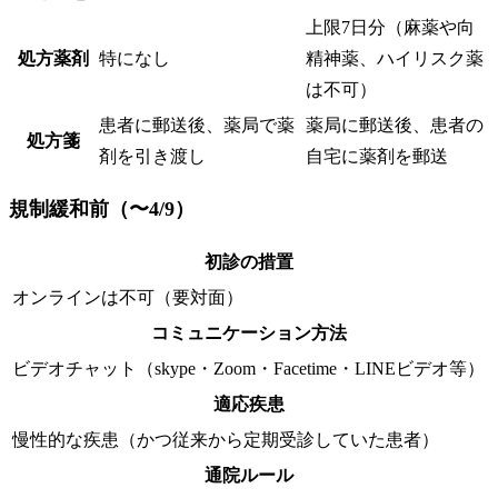
上限7日分（麻薬や向
処方薬剤
特になし
精神薬、ハイリスク薬
は不可）
患者に郵送後、薬局で薬
薬局に郵送後、患者の
処方箋
剤を引き渡し
自宅に薬剤を郵送
規制緩和前（〜4/9）
初診の措置
オンラインは不可（要対面）
コミュニケーション方法
ビデオチャット（skype・Zoom・Facetime・LINEビデオ等）
適応疾患
慢性的な疾患（かつ従来から定期受診していた患者）
通院ルール