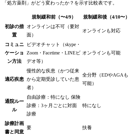
「処方薬剤」がどう変わったか？を示す比較表です。
規制緩和前（〜4/9）
規制緩和後（4/10〜）
初診の措
オンラインは不可（要対
オンラインも対応
置
面）
コミュニ
ビデオチャット（skype・
ケーショ
Zoom・Facetime・LINEビ
オンラインも可能
ン方法
デオ等）
慢性的な疾患（かつ従来
全分野（EDやAGAも
適応疾患
から定期受診していた患
可能）
者）
自由診療：特になし 保険
通院ルー
診療：3ヶ月ごとに対面
特になし
ル
診療
診療計画
要
扶養
書と同意