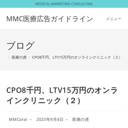
コ
MEDICAL MARKETING CONSULTING
ン
MMC医療広告ガイドライン
テ
メニュー
ン
ツ
へ
ブログ
ス
キ
>
医療の虎
>
CPO8千円、LTV15万円のオンラインクリニック（２）
>
ッ
プ
CPO8千円、LTV15万円のオンラ
インクリニック（２）
投
投
投
MMCarai
2025年9月4日
医療の虎
稿
稿
稿