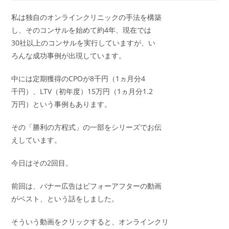
者:
公
カ
開
テ
私は独自のオンラインクリニックの手法を構築
日:
ゴ
し、そのコンサルを始めて約4年、現在では
リ
ー:
30社以上のコンサルを実行していますが、い
ろんな成功事例が出現しています。
中には定期獲得のCPOが8千円（1ヵ月分4
千円）、LTV（初年度）15万円（1ヵ月分1.2
万円）という事例もあります。
その「勝利の方程式」の一部をシリーズでお伝
えしています。
今日はその2回目。
前回は、バナー広告はビフォーアフターの動画
がベスト、という話をしました。
そういう動画をクリックすると、オンラインクリ