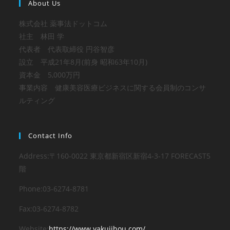
About Us
株式会社 薬事法ドットコム
社主 林田 学
代表者 代表取締役 円谷智彦
設立 平成21年8月(前身 昭和63年10月)
資本金 5,000万円
事業内容 健康美容医療ビジネスに関する会員制のコンサ
ルティング
Contact Info
Address:
〒160-0022 東京都新宿区新宿4-3-17 FORECAST5
階
Phone:
03-6274-8781
Fax:
03-6274-8782
新
Website:
https://www.yakujihou.com/