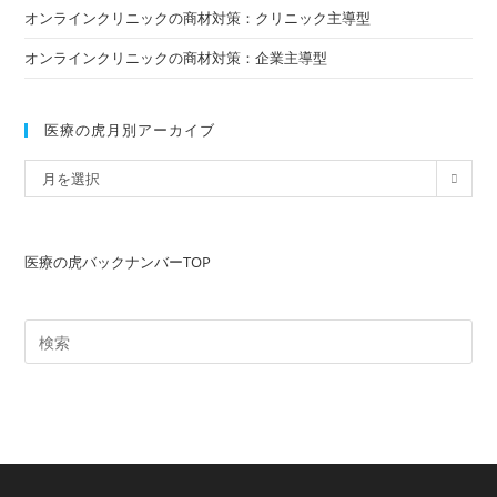
オンラインクリニックの商材対策：クリニック主導型
オンラインクリニックの商材対策：企業主導型
医療の虎月別アーカイブ
医
月を選択
療
の
虎
医療の虎バックナンバーTOP
月
別
ア
ー
カ
イ
ブ